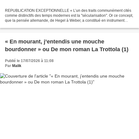
REPUBLICATION EXCEPTIONNELLE « L’un des traits communément cités
comme distinctifs des temps modernes est la "sécularisation". Or ce concept,
que la pensée allemande, de Hegel à Weber, a constitué en instrument
majeur d’interprétation de l’histoire occidentale,...
« En mourant, j’entendis une mouche
bourdonner » ou De mon roman La Trottola (1)
Publié le 17/07/2026 à 11:08
Par
Malik