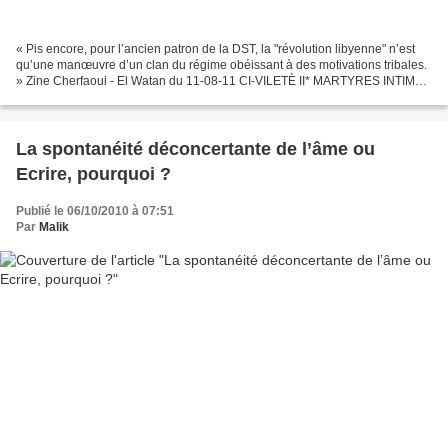
« Pis encore, pour l’ancien patron de la DST, la "révolution libyenne" n’est
qu’une manœuvre d’un clan du régime obéissant à des motivations tribales.
» Zine Cherfaoui - El Watan du 11-08-11 CI-VILETÈ II* MARTYRES INTIMES
MARTYRES INTIMES MARTYRES INTIMES...
La spontanéité déconcertante de l’âme ou
Ecrire, pourquoi ?
Publié le 06/10/2010 à 07:51
Par
Malik