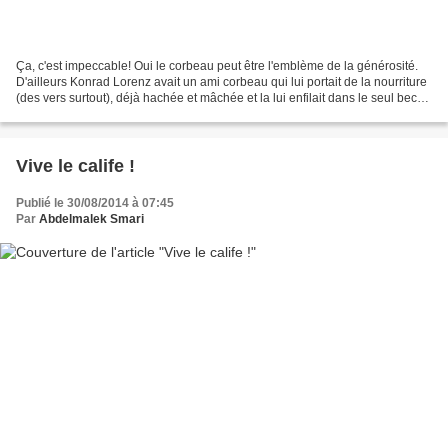
Ça, c'est impeccable! Oui le corbeau peut être l'emblème de la générosité.
D'ailleurs Konrad Lorenz avait un ami corbeau qui lui portait de la nourriture
(des vers surtout), déjà hachée et mâchée et la lui enfilait dans le seul bec
qu'il pensait qu'il...
Vive le calife !
Publié le 30/08/2014 à 07:45
Par
Abdelmalek Smari