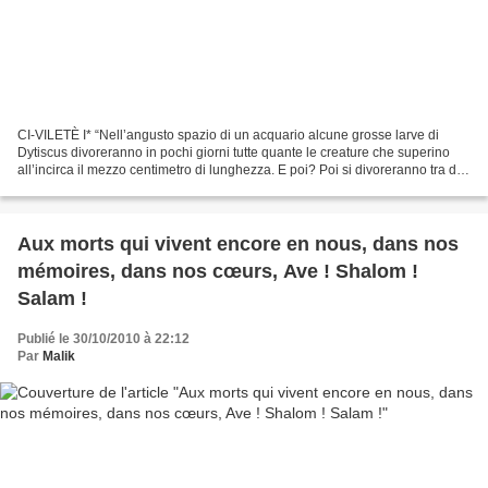
CI-VILETÈ I* “Nell’angusto spazio di un acquario alcune grosse larve di
Dytiscus divoreranno in pochi giorni tutte quante le creature che superino
all’incirca il mezzo centimetro di lunghezza. E poi? Poi si divoreranno tra di
loro, se non l’avevano già...
Aux morts qui vivent encore en nous, dans nos
mémoires, dans nos cœurs, Ave ! Shalom !
Salam !
Publié le 30/10/2010 à 22:12
Par
Malik