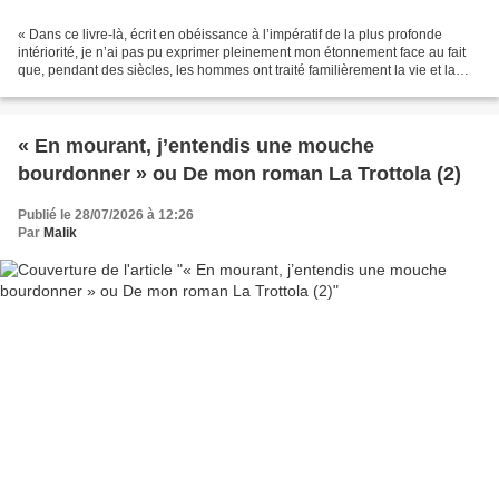
« Dans ce livre-là, écrit en obéissance à l’impératif de la plus profonde
intériorité, je n’ai pas pu exprimer pleinement mon étonnement face au fait
que, pendant des siècles, les hommes ont traité familièrement la vie et la
mort (Dieu, je ne le nomme...
« En mourant, j’entendis une mouche
bourdonner » ou De mon roman La Trottola (2)
Publié le 28/07/2026 à 12:26
Par
Malik