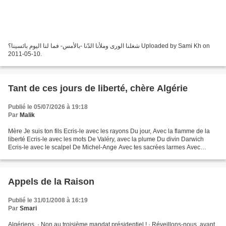
شغلنا الورى وملأنا الدّنا -بالأمس- فما لنا اليوم بائسينا؟ Uploaded by Sami Kh on
2011-05-10.
Tant de ces jours de liberté, chère Algérie
Publié le 05/07/2026 à 19:18
Par
Malik
Mère Je suis ton fils Ecris-le avec les rayons Du jour, Avec la flamme de la
liberté Ecris-le avec les mots De Valéry, avec la plume Du divin Darwich
Ecris-le avec le scalpel De Michel-Ange Avec tes sacrées larmes Avec
l’encre rouge Cerise de tes martyrs...
Appels de la Raison
Publié le 31/01/2008 à 16:19
Par
Smari
Algériens, · Non au troisième mandat présidentiel ! · Réveillons-nous, avant