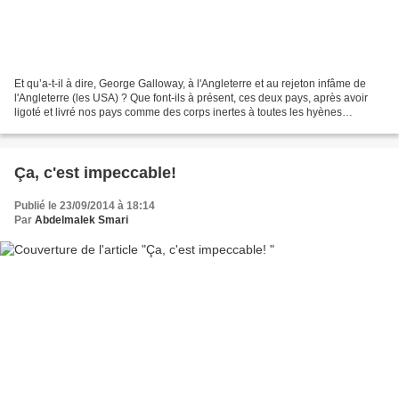
Et qu’a-t-il à dire, George Galloway, à l'Angleterre et au rejeton infâme de
l'Angleterre (les USA) ? Que font-ils à présent, ces deux pays, après avoir
ligoté et livré nos pays comme des corps inertes à toutes les hyènes
possibles ? Et d’ailleurs pourquoi...
Ça, c'est impeccable!
Publié le 23/09/2014 à 18:14
Par
Abdelmalek Smari