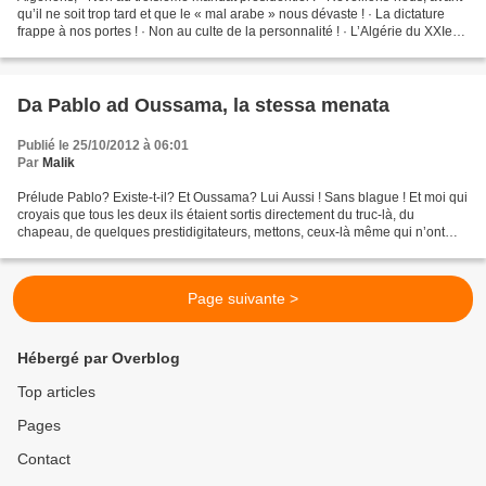
qu’il ne soit trop tard et que le « mal arabe » nous dévaste ! · La dictature
frappe à nos portes ! · Non au culte de la personnalité ! · L’Algérie du XXIe
siècle ne devrait...
Da Pablo ad Oussama, la stessa menata
Publié le 25/10/2012 à 06:01
Par
Malik
Prélude Pablo? Existe-t-il? Et Oussama? Lui Aussi ! Sans blague ! Et moi qui
croyais que tous les deux ils étaient sortis directement du truc-là, du
chapeau, de quelques prestidigitateurs, mettons, ceux-là même qui n’ont
cesse de modeler des Frankenstein,...
Page suivante >
Hébergé par Overblog
Top articles
Pages
Contact