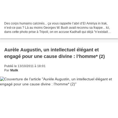
Des corps humains calcinés... ça vous rappelle l’abri d’El Amiriya in Irak,
n’est-ce pas ? Là au moins Georges W. Bush avait reconnu sa frappe... Ici,
dans cette photo prise à Tripoli, on en accuse Kadhafi qui déjà "n’existait
plus" au moment de cette...
Aurèle Augustin, un intellectuel élégant et
engagé pour une cause divine : l’homme* (2)
Publié le 13/10/2011 à 18:01
Par
Malik