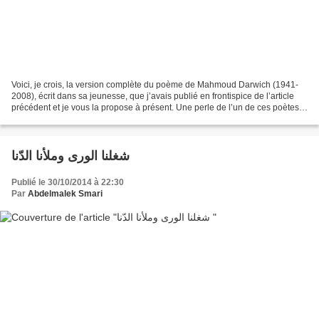
Voici, je crois, la version complète du poème de Mahmoud Darwich (1941-
2008), écrit dans sa jeunesse, que j’avais publié en frontispice de l’article
précédent et je vous la propose à présent. Une perle de l’un de ces poètes
qui ne meurent jamais : « Un...
شغلنا الورى وملأنا الدّنا
Publié le 30/10/2014 à 22:30
Par
Abdelmalek Smari