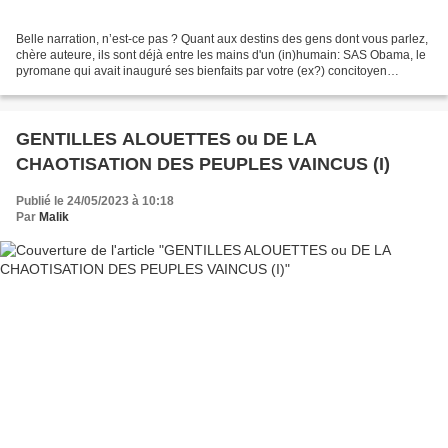
Belle narration, n’est-ce pas ? Quant aux destins des gens dont vous parlez,
chère auteure, ils sont déjà entre les mains d'un (in)humain: SAS Obama, le
pyromane qui avait inauguré ses bienfaits par votre (ex?) concitoyen
Bouazizi... Vous-en souvenez-vous?...
GENTILLES ALOUETTES ou DE LA
CHAOTISATION DES PEUPLES VAINCUS (I)
Publié le 24/05/2023 à 10:18
Par
Malik