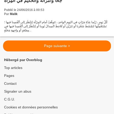
جحا وامرأته والحكيم في المِرْآة
Publié le 24/06/2016 à 00:53
Par
Malik
كُلَّ يَومٍ ، رُبّما عِدّةَ مَرّاتٍ في اليَومِ الواحدِ ، نَتَوقّفُ أمام المِرْآة لِنَنْظُرَ إلى أنْفُسِنا فيها ؛
نَسْتَعْمِلُها لنَمْشَطَ شَعْرَنا أو نَتَزَيَّنَ أو نُلاحِظَ انْسِدالَ ثَوبِنا أو لِنَنْظُرُ إلى أنْفُسِنا فيها في
مِصْعَدٍ أو واجِهةِ مَحَلّةٍ...
Page suivante >
Hébergé par Overblog
Top articles
Pages
Contact
Signaler un abus
C.G.U.
Cookies et données personnelles