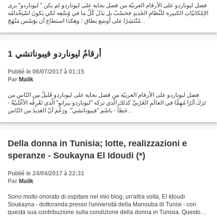
فضل ليوناردو على الأرقام العربيّة من فضل بجاية على ليوناردو لم يكن " ليوناردو" يرى
الاِمْكانيّاتِ الكبيرة للنِّظامِ الجَديدِ فحَسْبُ بل بَذَلَ كُلَّ ما في وُسْعِه لكي يَكونَ اسْتِخْدامُه
مُنْتَشِرًا على أَوسَعِ نِطاقٍ ؛ وهكذا استطاع أن يؤسّس مَنْهَجَ...
أرقامُ ليوناردو فيبوناتشي 1
Publié le 06/07/2017 à 01:15
Par
Malik
فضل ليوناردو على الأرقام العربيّة من فضل بجاية على ليوناردو قَليلٌ مِن النّاس من
تَرَكَ أثَرًا مُهِمًّا في العالَمِ الغَرْبيِّ كذلك الّذي تركه "ليوناردو بيزانو" الّذي تَعْرِفُه الأغْلَبيّةُ -
خَطأً - باسْمِ "فيبوناتشي". ورَغْمَ أنّ العَديدَ من النّاس...
Della donna in Tunisia; lotte, realizzazioni e
speranze - Soukayna El Idoudi (*)
Publié le 24/04/2017 à 22:31
Par
Malik
Sono molto onorato di ospitare nel mio blog, un'altra volta, El Idoudi
Soukayna - dottoranda presso l'università della Manouba di Tunisi - con
questa sua contribuzione sulla condizione della donna in Tunisia. Questo