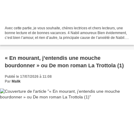
Avec cette partie, je vous souhaite, chères lectrices et chers lecteurs, une
bonne lecture et de bonnes vacances. 4 Nabil amoureux Bien évidemment,
c’est bien l’amour, et rien d’autre, la principale cause de l’anxiété de Nabil.
C’est un amour impossible,...
« En mourant, j’entendis une mouche
bourdonner » ou De mon roman La Trottola (1)
Publié le 17/07/2026 à 11:08
Par
Malik