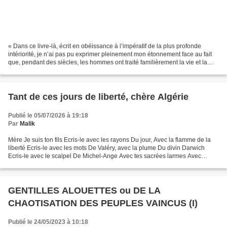
« Dans ce livre-là, écrit en obéissance à l’impératif de la plus profonde
intériorité, je n’ai pas pu exprimer pleinement mon étonnement face au fait
que, pendant des siècles, les hommes ont traité familièrement la vie et la
mort (Dieu, je ne le nomme...
Tant de ces jours de liberté, chère Algérie
Publié le 05/07/2026 à 19:18
Par
Malik
Mère Je suis ton fils Ecris-le avec les rayons Du jour, Avec la flamme de la
liberté Ecris-le avec les mots De Valéry, avec la plume Du divin Darwich
Ecris-le avec le scalpel De Michel-Ange Avec tes sacrées larmes Avec
l’encre rouge Cerise de tes martyrs...
GENTILLES ALOUETTES ou DE LA
CHAOTISATION DES PEUPLES VAINCUS (I)
Publié le 24/05/2023 à 10:18