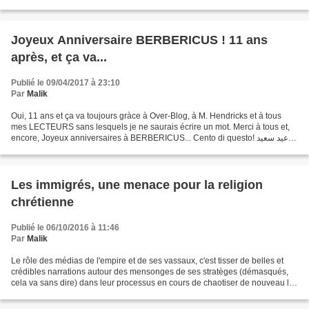
“piccolo” paese ha fatto passi da gigante...
Joyeux Anniversaire BERBERICUS ! 11 ans
après, et ça va...
Publié le 09/04/2017 à 23:10
Par
Malik
Oui, 11 ans et ça va toujours gràce à Over-Blog, à M. Hendricks et à tous
mes LECTEURS sans lesquels je ne saurais écrire un mot. Merci à tous et,
encore, Joyeux anniversaires à BERBERICUS... Cento di questo! عيد سعيد
Abdelmalek Smari
Les immigrés, une menace pour la religion
chrétienne
Publié le 06/10/2016 à 11:46
Par
Malik
Le rôle des médias de l'empire et de ses vassaux, c'est tisser de belles et
crédibles narrations autour des mensonges de ses stratèges (démasqués,
cela va sans dire) dans leur processus en cours de chaotiser de nouveau le
monde des damnés de la terre....