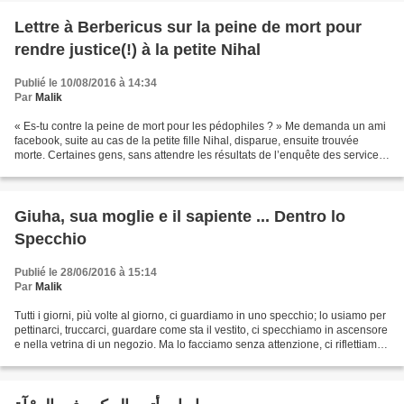
Lettre à Berbericus sur la peine de mort pour
rendre justice(!) à la petite Nihal
Publié le 10/08/2016 à 14:34
Par
Malik
« Es-tu contre la peine de mort pour les pédophiles ? » Me demanda un ami
facebook, suite au cas de la petite fille Nihal, disparue, ensuite trouvée
morte. Certaines gens, sans attendre les résultats de l’enquête des services
de la sécurité et l'avis...
Giuha, sua moglie e il sapiente ... Dentro lo
Specchio
Publié le 28/06/2016 à 15:14
Par
Malik
Tutti i giorni, più volte al giorno, ci guardiamo in uno specchio; lo usiamo per
pettinarci, truccarci, guardare come sta il vestito, ci specchiamo in ascensore
e nella vetrina di un negozio. Ma lo facciamo senza attenzione, ci riflettiamo
dentro senza...