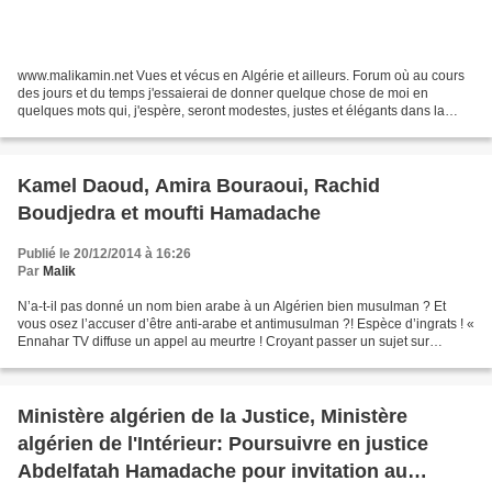
www.malikamin.net Vues et vécus en Algérie et ailleurs. Forum où au cours
des jours et du temps j'essaierai de donner quelque chose de moi en
quelques mots qui, j'espère, seront modestes, justes et élégants dans la
mesure du possible. Bienvenue donc à...
Kamel Daoud, Amira Bouraoui, Rachid
Boudjedra et moufti Hamadache
Publié le 20/12/2014 à 16:26
Par
Malik
N’a-t-il pas donné un nom bien arabe à un Algérien bien musulman ? Et
vous osez l’accuser d’être anti-arabe et antimusulman ?! Espèce d’ingrats ! «
Ennahar TV diffuse un appel au meurtre ! Croyant passer un sujet sur
l’écrivain Kamel Daoud qui ‘‘se compromet...
Ministère algérien de la Justice, Ministère
algérien de l'Intérieur: Poursuivre en justice
Abdelfatah Hamadache pour invitation au