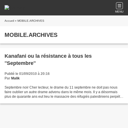
MENU
Accueil
» MOBILE.ARCHIVES
MOBILE.ARCHIVES
Kanafani ou la résistance à tous les
''Septembre''
Publié le 01/09/2010 à 20:16
Par
Malik
Septembre noir Cher lecteur, le drame du 11 septembre ne doit pas nous
faire oublier un autre drame advenu dans le même mois. Il y a désormais
plus de quarante ans eut lieu le massacre des réfugiés palestiniens perpétré
par leurs frères de sang et de...