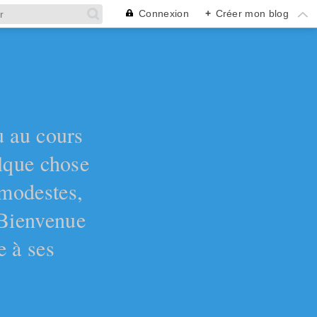
Connexion
+
Créer mon blog
ù au cours
elque chose
 modestes,
 Bienvenue
e à ses