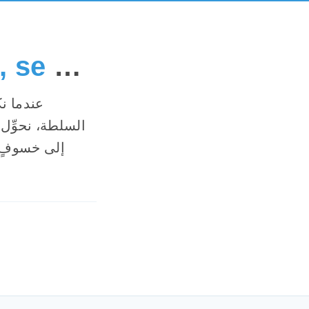
Chacun, dans son propre style, se met à boiter ! Berlusconi enseigne...
السلطة، نحوِّل 
إلى خسوفٍ ك