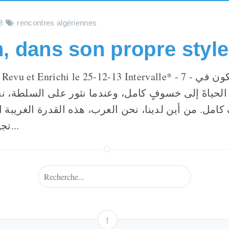
3
rencontres algériennes
vu et Enrichi le 25-12-13 Intervalle* - 7 - عندما نكون في
الحياةَ إلى خسوفٍ كامل، وعندما نثور على السلطة، نحو
امل. من أين لدينا، نحن العرب، هذه القدرة الغريبة ا
تجيئنا هذه المواهب...