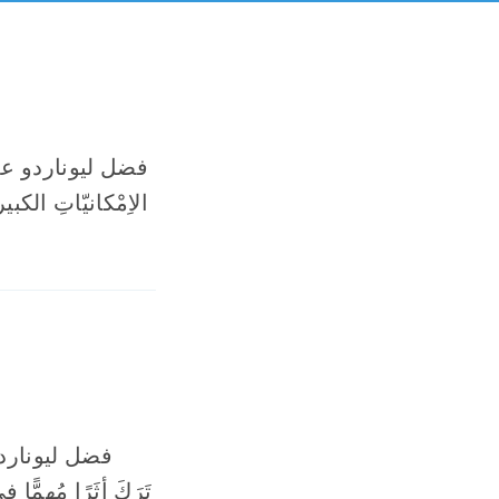
فضل ليوناردو على
الاِمْكانيّاتِ الكبي
فضل ليوناردو
تَرَكَ أثَرًا مُهِم -