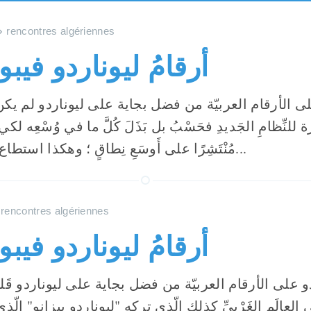
rencontres algériennes
أرقامُ ليوناردو فيبو
 الأرقام العربيّة من فضل بجاية على ليوناردو لم يكن 
رة للنِّظامِ الجَديدِ فحَسْبُ بل بَذَلَ كُلَّ ما في وُسْعِه لكي 
مُنْتَشِرًا على أَوسَعِ نِطاقٍ ؛ وهكذا استطاع أن يؤسّس مَنْهَجَ...
rencontres algériennes
أرقامُ ليوناردو فيبو
 على الأرقام العربيّة من فضل بجاية على ليوناردو قَلي
ًّا في العالَمِ الغَرْبيِّ كذلك الّذي تركه "ليوناردو بيزانو" الّذي ت