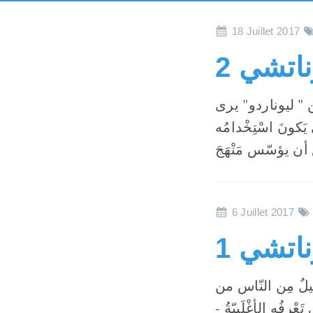
18 Juillet 2017
ناتشي 2
" ليوناردو" يرى
يَكونَ اسْتِخْدامُه
6 Juillet 2017
ناتشي 1
لٌ مِن النّاس من
َعْرِفُه الأغْلَبيّةُ