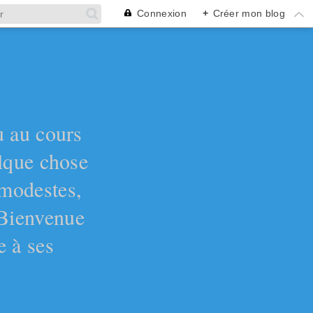
Connexion
+
Créer mon blog
ù au cours
elque chose
 modestes,
 Bienvenue
e à ses