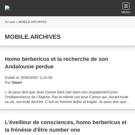
MENU
Accueil
» MOBILE.ARCHIVES
MOBILE.ARCHIVES
Homo berbericus et la recherche de son
Andalousie perdue
Publié le 30/05/2007 à 20:59
Par
Smari
« Je peux dire que Jean Daniel était clair dans son engagement pour
l’indépendance de l’Algérie. Pas le même cas pour Camus qui, durant toute
sa vie, est resté déchiré. C’est un homme faible et fragile. Je peux dire que
Camus a raté sa vie. Dans cet ouvrage,...
L'éveilleur de consciences, homo berbericus et
la frénésie d'être number one