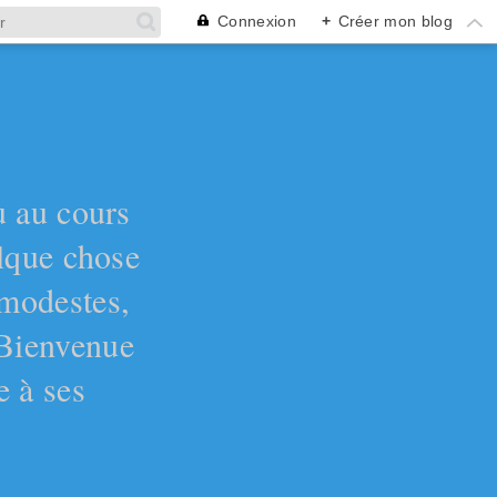
Connexion
+
Créer mon blog
ù au cours
elque chose
 modestes,
 Bienvenue
e à ses