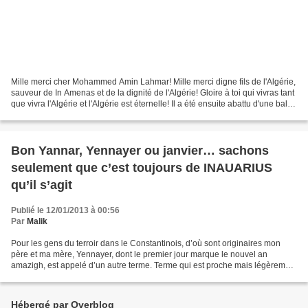
Mille merci cher Mohammed Amin Lahmar! Mille merci digne fils de l'Algérie,
sauveur de In Amenas et de la dignité de l'Algérie! Gloire à toi qui vivras tant
que vivra l'Algérie et l'Algérie est éternelle! Il a été ensuite abattu d'une balle
dans la tête....
Bon Yannar, Yennayer ou janvier… sachons
seulement que c’est toujours de INAUARIUS
qu’il s’agit
Publié le 12/01/2013 à 00:56
Par
Malik
Pour les gens du terroir dans le Constantinois, d’où sont originaires mon
père et ma mère, Yennayer, dont le premier jour marque le nouvel an
amazigh, est appelé d’un autre terme. Terme qui est proche mais légèrement
différent du premier : Yennar. Ma...
Hébergé par Overblog