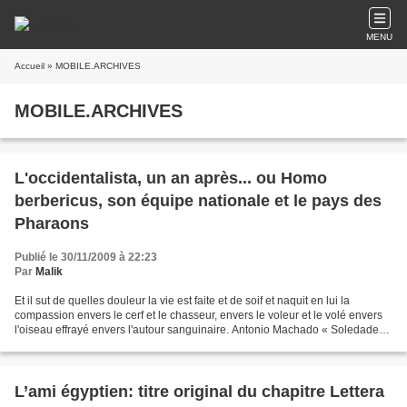
MENU
Accueil
» MOBILE.ARCHIVES
MOBILE.ARCHIVES
L'occidentalista, un an après... ou Homo
berbericus, son équipe nationale et le pays des
Pharaons
Publié le 30/11/2009 à 22:23
Par
Malik
Et il sut de quelles douleur la vie est faite et de soif et naquit en lui la
compassion envers le cerf et le chasseur, envers le voleur et le volé envers
l'oiseau effrayé envers l'autour sanguinaire. Antonio Machado « Soledades
» - Le poète L'après Oum...
L’ami égyptien: titre original du chapitre Lettera