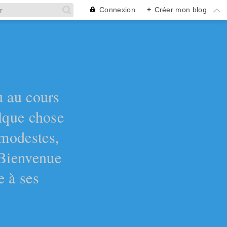
Connexion
+
Créer mon blog
ù au cours
elque chose
 modestes,
 Bienvenue
e à ses