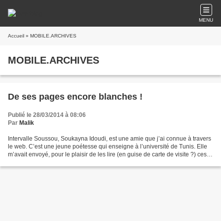
MENU
Accueil
» MOBILE.ARCHIVES
MOBILE.ARCHIVES
De ses pages encore blanches !
Publié le 28/03/2014 à 08:06
Par
Malik
Intervalle Soussou, Soukayna Idoudi, est une amie que j’ai connue à travers
le web. C’est une jeune poétesse qui enseigne à l’université de Tunis. Elle
m’avait envoyé, pour le plaisir de les lire (en guise de carte de visite ?) ces
deux poèmes que vous...