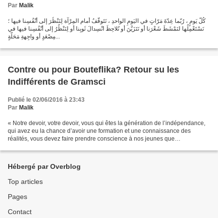
Par
Malik
كُلَّ يَومٍ ، رُبّما عِدّةَ مَرّاتٍ في اليَومِ الواحدِ ، نَتَوقّفُ أمام المِرْآة لِنَنْظُرَ إلى أنْفُسِنا فيها ؛
نَسْتَعْمِلُها لنَمْشَطَ شَعْرَنا أو نَتَزَيَّنَ أو نُلاحِظَ انْسِدالَ ثَوبِنا أو لِنَنْظُرُ إلى أنْفُسِنا فيها في
مِصْعَدٍ أو واجِهةِ مَحَلّةٍ...
Contre ou pour Bouteflika? Retour su les
Indifférents de Gramsci
Publié le 02/06/2016 à 23:43
Par
Malik
« Notre devoir, votre devoir, vous qui êtes la génération de l’indépendance,
qui avez eu la chance d’avoir une formation et une connaissance des
réalités, vous devez faire prendre conscience à nos jeunes que
l’indépendance du pays doit être protégée....
Hébergé par Overblog
Top articles
Pages
Contact