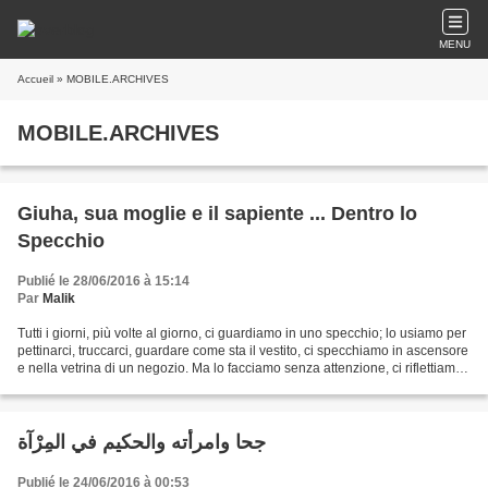
MENU
Accueil
» MOBILE.ARCHIVES
MOBILE.ARCHIVES
Giuha, sua moglie e il sapiente ... Dentro lo
Specchio
Publié le 28/06/2016 à 15:14
Par
Malik
Tutti i giorni, più volte al giorno, ci guardiamo in uno specchio; lo usiamo per
pettinarci, truccarci, guardare come sta il vestito, ci specchiamo in ascensore
e nella vetrina di un negozio. Ma lo facciamo senza attenzione, ci riflettiamo
dentro senza...
جحا وامرأته والحكيم في المِرْآة
Publié le 24/06/2016 à 00:53