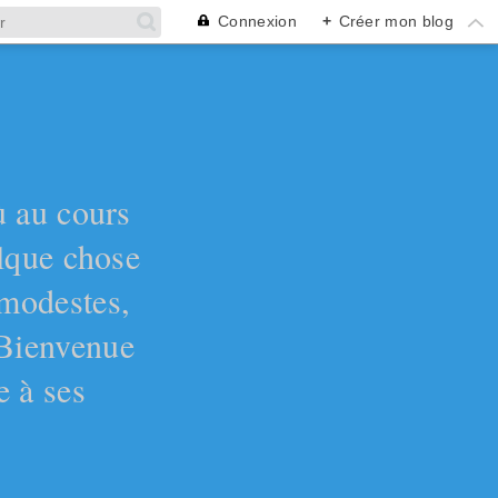
Connexion
+
Créer mon blog
ù au cours
elque chose
 modestes,
 Bienvenue
e à ses