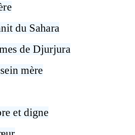
ère
anit du Sahara
imes de Djurjura
 sein mère
bre et digne
œur