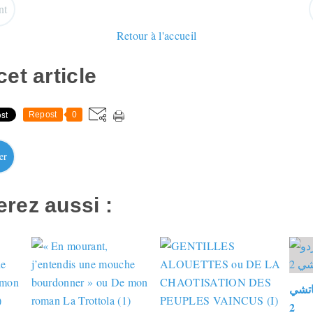
nt
Retour à l'accueil
et article
Repost
0
er
rez aussi :
ناتشي
2