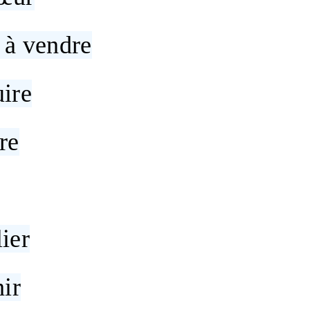
 à vendre
ire
re
ier
hir