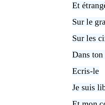
Et étrang
Sur le gr
Sur les c
Dans ton
Ecris-le
Je suis li
Et mon c