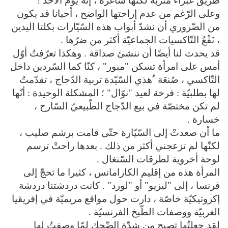
طريق غبراء متربة لكنّها شاغرة ، إنّه يوم الأحد !
وعلى الرّغم من عدم إراحتها الواضح ، أحيانا قد يكون
من الضّروري أن نشدّ أبواب هذه السّيّارات بكلتا اليدين
، نَفْعُ التّاكسيات الجماعيّة أكثر من ضرّها .
قد يحدث لنا أيضًا أن ننشئ صداقة . وهكذا تعرّفتُ أوّل
أمس على امرأة تسكن "مبور" ، كنّا كما السّردين داخل
التّاكسي ، صُنعَة ُهذي السّيّدة تربية الدّجاج ، تقدّمتُ
لها بطلبيّة : فرخة لعيد "نوّال" ؛ المشكلة الوحيدة : أنّها
لم تكن مختصّة في بيع الدّجاج الطّبيعيّ السّارح ،
خسارة .
ما أن صعدتْ إلى السّيّارة حتّى قامت برشم صليب ،
لكنّها لم تزعجني أكثر من ذلك . بعدها راحتْ ترسم
لوحة أخروية لطرقات السّنغال .
المرأة هذه من إقليم الكازامانس ، كثيرا ما تحجّ إلى
فرنسا ، إلى "ليزيو" أو "لورد" . كانت دردشتنا دردشة
إكزوتيكيّة خاصّة ، دارت حول مواقع مريميّة في إفريقيا
الغربيّة ووصفات الطّبخ الفرنسيّة .
لقد جعلتُها تصيح من شدّة الضّحك لمّا وصفتُ لها