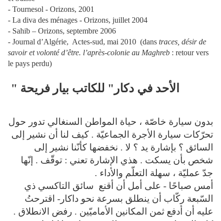
- Tournesol - Orizons, 2001
- La diva des ménages - Orizons, juillet 2004
- Sahib – Orizons, septembre 2006
- Journal d’Algérie, Actes-sud, mai 2010 (dans
traces, désir de
savoir et volonté d’être. l’après-colonie au Maghreb
: retour vers
le pays perdu)
" الأحد في دكار" للكاتب بيار فريحة
بدون سيارة خاصّة ، حياة المواطن السنغالي تدور حول
تحرّكات سيارة الأجرة الجماعيّة . كيف لنا أن نشير إلى
السائق ؟ بإشارة يد ؟ لا . نخفضها كأنّنا نشير إلى
شخص بأن يسكت . هذي الإشارة تعني : توقّف . إنّها
جدّ عمليّة ، سهلة التعلّم والأداء .
أمس صباحًا - على أمل أن أقنع سائق التاكسي ذي
السّبعة ركّاب أن ينطلق بسرعة نحو داكار- اقترحتُ
عليه أن أدفع ثمن المكانين الأماميّين . رفض الانطلاق .