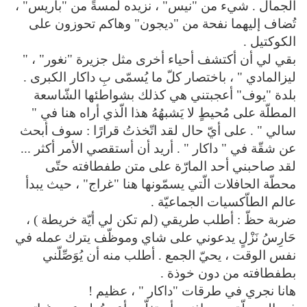
الجمال . شيء من "نيس" ، نزيده لمسةً من "باريس" ،
تُضاف إليهما نفحة من "ديجون" وهاكم تحوزون على
الكوكتيل .
بقي لي أن أكتشف أحياء أخرى مثل جزيرة "نغور" ، "
ليزالمادي " ، باختصار كلّ ما يُسمّى بِ داكار الكبرى .
بلدة "يوف" أعجبتني هي كذلك بشواطئها الشّاسعة
المطلّة على مُحيطٍ لا يَشبهُهُ هذا الّذي أراه هنا في "
سالي " . على أيّ حال لقد اتّخذتُ قرارًا : سوف أبحث
عن شقّة في " داكار " . أريد أن أستقصي الأمر أكثر ...
لقد صاحبني أحد المارّة على متن طفطافته حتّى
محطّة الحافلات الّتي يسمّونها هنا "غراج" ، حيث يبدأ
عالم الطاّكسيات الجماعيّة .
ضربة حظّ : أطلب طريقي (لم تكن لي أيّة خريطة ) ،
حَارِسُ نَزْلٍ يدعوني على شاي وموظّف يترك عمله في
نفس الوقت ، يحيّ الجمع . أطلب منه أن يُوَصِّلّني
بطفطافته من دون خوذة .
هانا نجري في طرقات "داكار " ، عظيم !