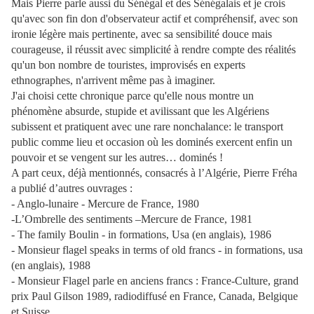
Mais Pierre parle aussi du Sénégal et des Sénégalais et je crois
qu'avec son fin don d'observateur actif et compréhensif, avec son
ironie légère mais pertinente, avec sa sensibilité douce mais
courageuse, il réussit avec simplicité à rendre compte des réalités
qu'un bon nombre de touristes, improvisés en experts
ethnographes, n'arrivent même pas à imaginer.
J'ai choisi cette chronique parce qu'elle nous montre un
phénomène absurde, stupide et avilissant que les Algériens
subissent et pratiquent avec une rare nonchalance: le transport
public comme lieu et occasion où les dominés exercent enfin un
pouvoir et se vengent sur les autres… dominés !
A part ceux, déjà mentionnés, consacrés à l’Algérie, Pierre Fréha
a publié d’autres ouvrages :
- Anglo-lunaire - Mercure de France, 1980
-L’Ombrelle des sentiments –Mercure de France, 1981
- The family Boulin - in formations, Usa (en anglais), 1986
- Monsieur flagel speaks in terms of old francs - in formations, usa
(en anglais), 1988
- Monsieur Flagel parle en anciens francs : France-Culture, grand
prix Paul Gilson 1989, radiodiffusé en France, Canada, Belgique
et Suisse