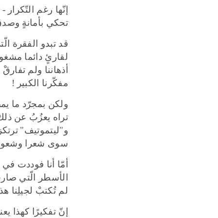
إنّها رغم التّكرار
-
أ
تحكي بأمانةٍ وصدقٍ 
قد تبدو الفقرة الّ
لقارئٍ دائما مشغول
أذهاننا ولم تفارقْ ق
مفكّرنا الكبير
!
ولكن بمجرّد ما يم
تراه يعزُبُ عن ذلك 
و
"
ليتموتيف
"
ترتكز
سوى شعرا وشعورا 
أمّا أنا فوددت في أ
الأسطر الّتي صارت 
لم تُكتبْ لجيلِنا هذ
إنّ تفكيرًا كهذا يع