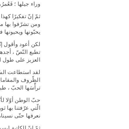
وراء جيلها ؛ فَعُمر
ثمّ إنّ تفكيرًا كهذ
ومن تشرّفوا بها منذ
يحبّونها ويحيونها ف
لكن
أعود وأقول إن
تطبع النّصّ ، أجده
العزيز على طول الر
لقد استطاعت السّي
الظّروف والمقامات 
ترأّسَها الحبّ ، طب
حبّ الوطن أوّلا
لأ
الّتي عرّفتنا بها ثو
نعرفها حتّى نسيناه
ثمّ إنّ الكاتب
ة ليست