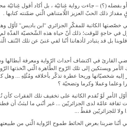
و بفضله
(
؟
)
–
جاءت رواية غِنائيّة ، بل أكاد أقول غِنائيّة 
مقدارَ ذلك الحبّ العزيز اللّامتناهي الّتي ضمّنته كتابها
.
تي خصّصتها الكاتبة للمفكّر الجزائري
"
ابن باديس
"
لأوّل وهل
 في حاجةٍ للوقت؛ ذلك أنّ حياة هذه الشّخصيّة الفذّة لم تَ
لوبنا بل قد يتبادر لأذهاننا أنّنا لفي غنىً عن تلك النّتف الّت
ضي القارئ في اكتشاف أحداث الرّواية ومعرفة أبطالها وس
الأمر ويستكين إلى تلك الرّوح الطّاهرة الّتي اتّخذتها الرّوا
 إليه شخصيّاتها وريحا عطرة تذكّر بأخلاقه ومُثُلِهِ
...
وهل كا
وعلما وعملا وكرما وتضحيّة ؟
وّل الأمرِ لَوْ تُقدم الكاتبة على تخفيف تلك الفقرات كأن تُقط
ثقافة عامّة لدى الجزائريّين
...
غير أنّني ما لبثتُ أن فطنت
ا ولا للجزائريّبن فقطْ
...
ني أنّنا ضربنا بعرض الحائط طموح الرّواية الّتي من طبيعتها 