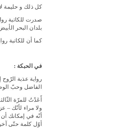
كل
ذ
لك و حليمة ل
صدرت للكاتبة رو
بلدان البحر
الأبيض
كما
أ
ن للكاتبة رو
في الحبكة
:
رواية عذبة الرّوح 
الفاضل وحبّ الوطن
أَعَدْتُ للمرّة الث
ولا مراء لأنّك – ع
أنّه في إمكانك أن
أوّل كلمة حتّى آخر ه