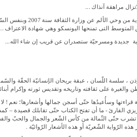
اتزال
مراهقة آنذاك
...
اية من وحي
الألم
عن وزارة الثقافة سنة
2007
وبنفس
السّ
المتوسط التى تمنحها اليونسكو وهي شهادة الاعتراف
...
اية جديدة ومسرحيّة
ستصدران
عن قريب
إ
ن شاء الله
...
إذن
، سلسة اللّسان ، عبقة بريحان الإنسانيّة الحقّة والسّمو
 والغيرة على ثقافته وتاريخه وتقديس ثورته وإكرام أبنائ
ّالثة قراءتها وسأُعيدُها حتّى أسجن جمالها وأشعارها؛ نعم
!
لا
زيزي القارئ
-
ما أن تفتح الكتاب حتّى تقابلك قصيدة – كم
 تشرب حتّى الثّمالة من كأس الشّعر والجمال والحبّ والفض
ذه الرّواية الشّعريّة أو هذه الأشعار الرّوائيّة
.