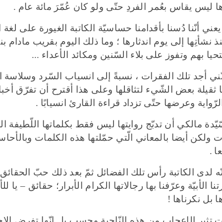
ُها ليس يقاس بعُمر الفردِ حتّى ولو كان عُمّرَ مائة عام
.
ا يعني أنّنا دُسنا بأقدامنا حساسيّة الكاتبة الغيورة على لغة
 نشأتِها إلى يوم اندثارها ؛ وما ذلك اليوم بقريب مادام بنو ا
تحيا بهم وتفوز على بلاء السّنين ومكائد الأعداء
...
ّني أجد تلك الفقرات ، نسبةً إلى انسياب السّرد وسلاسة ا
ا ثقيلة بعض الشّيء لتثاقلها وعلى هذا أقترح أن تفرّق أخبا
ّواية وعرضها حتّى تزداد قراءة القارئ انسيابًا
.
ّدة مالكي أن تدبّج روايتها ليس فقط بكلماتها اللّطيفة 
ولكن أيضا بالمعاني الّتي حمّلتها هذه الكلمات وبالأحاسيس
عا
.
نّه لدى الكاتبة رأس تلك الفضائل ثمّ بعد ذلك حبّ الحقائق ال
رتنا الأبيّة وعرّفنا بها رجالاتها الكرام الأبرار؛ حقائق – يا 
ا بل نكرناها
!
 تثير الإعجاب من هذه النّاحية وحسب بل إنّها تفرض الاح