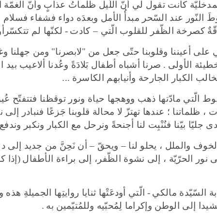
ليّة كانت تقول لي أنّ اللّيل ظلماتُ عذابٍ وأنّ الغمّة المت
َ النّور عند السّحر مبدأُ الأمل وبعدَه دواء فشفاء فسلام
قّةٌ كصرخة الظّفر للقلوب الّتي – كادت
-
لكنّها لم تتكسّرأ
على أعيننا وقلوبنا حتّى جعل من
"
لابصرنا
"
ومن جهلنا وغبائ
لخطيئة الأولى
.
صرنا أشباه أطفال بَلادَةً وعُدنا ألاعيب بيد ا
لب الكبار الجارحة وأنيابهم الكاسرة
...
ط الّتي مادّتها ذهب ووهجها حياة ونور توقظنا فتتفتّح عُيون
، ظلماتنا ؛ عندها تهتزّ لا محالة قلوبنا جَزعًا فنبادر إلى نشّ
جليّا بيّنا فنُنْبِت لنا أجنحةً ونرحل مع الكبار ونكبر وندفع 
الخوف والملل ، يحلو لنا – ويحقّ – أن نَحِنَّ من جديد إلى د
 نور الحرّيّة ، إلى نشوة الظّفر، إلى براءة الأطفال
(
إذا ك
 السّيّدة مالكي
-
الّتي أودعَتْها ثنايا روايتِها الجميلةِ هذه 
شيدا إلى الوطن وإكراما لِمُحبّيه وللمُتيّمين به
.