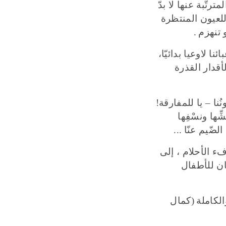
رتّبة عنها لا بدّ
 للعيون المنتظرة
و تنهزم
.
نا لاوعيا بدائيّا،
لأقدار القذرة
ُنا – يا للمفارقة
!
ِها ونسْفِها
الضّيم عنّا
...
فء الأحلام ، إلى
ان للأطفال
والكاملة
(
كمال