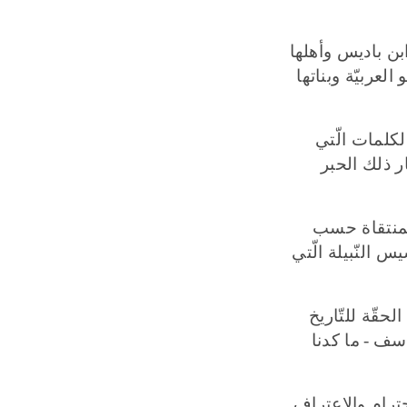
 ابن باديس وأهلها
لعربيّة وبناتها
لكلمات الّتي
ر ذلك الحبر
المنتقاة حسب
 النّبيلة الّتي
حقّة للتّاريخ
للأسف
-
ما كدنا
ترام والاعتراف