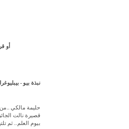
أو قر
نبذة بيو
-
بيبليوغراف
حليمة مالكي
..
من 
قصيرة نالت الجائ
بيوم العلم
..
ثم تلت