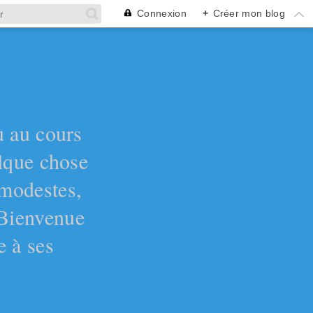
Connexion
+
Créer mon blog
ù au cours
elque chose
 modestes,
 Bienvenue
e à ses