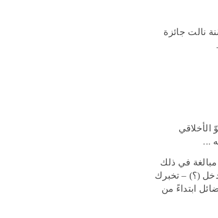
نة
نالت جائزة
ّ الأخلاقي
ه
...
 مبالغة في ذلك
دخل
(
؟
) –
تخبرك
ائل ابتداءً من