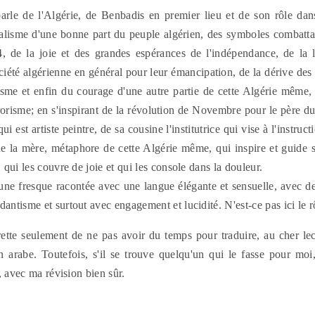
arle de l'Algérie, de Benbadis en premier lieu et de son rôle dans 
nalisme d'une bonne part du peuple algérien, des symboles combatta
 de la joie et des grandes espérances de l'indépendance, de la 
société algérienne en général pour leur émancipation, de la dérive de
isme et enfin du courage d'une autre partie de cette Algérie même, 
rrorisme; en s'inspirant de la révolution de Novembre pour le père du 
ui est artiste peintre, de sa cousine l'institutrice qui vise à l'instruct
de la mère, métaphore de cette Algérie
même, qui inspire et guide s
, qui les couvre de joie et qui les console dans la douleur.
une fresque racontée avec une langue élégante et sensuelle, avec de
antisme et surtout avec engagement et lucidité. N'est-ce pas ici le rô
rette seulement de ne pas avoir du temps pour traduire, au cher le
en arabe. Toutefois, s'il se trouve quelqu'un qui le fasse pour moi
re, avec ma révision bien sûr.