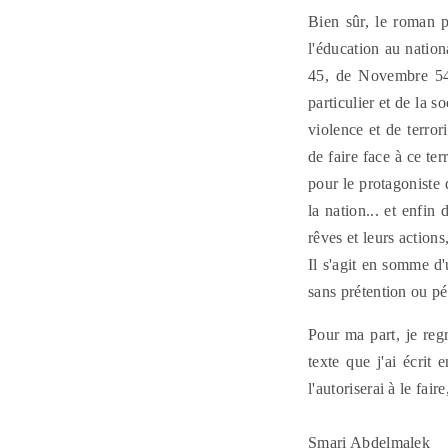
Bien sûr, le roman p
l'éducation au natio
45, de Novembre 54,
particulier et de la 
violence et de terror
de faire face à ce te
pour le protagoniste q
la nation...
et enfin 
rêves et leurs actions
Il s'agit en somme d'
sans prétention ou péd
Pour ma part, je reg
texte que j'ai écrit 
l'autoriserai à le fai
Smari Abdelmalek