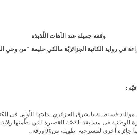
وقفة جميلة عند
الآهات اللّذيذة
اءة في رواية الكاتبة الجزائريّة مالكي حليمة
"
من وحي الأ
يّة
:
مواليد قسنطينة بالشرق الجزائري بدايتها
الأولى
فى الكت
زة الوطنية في مسابقة
القصّة
القصيرة التي
نظّمتها
ولاية 
ها جائزة
أ
خرى لمسرحية طويلة من
90
ورقة
..