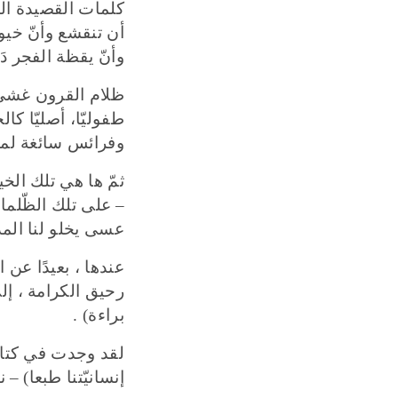
كلمات القصيدة المدخ
أن تنقشع وأنّ خيوط
وأنّ يقظة الفجر دَ
ظلام القرون غشي 
طفوليّا، أصليّا كا
وفرائس سائغة لمخا
ثمّ ها هي تلك الخيو
–
على تلك الظّلمات 
عسى يخلو لنا المدى 
عندها
، بعيدًا عن 
رحيق الكرامة ، إلى
براءة
) .
لقد وجدت في كتابة
إنسانيّتنا طبعا
) –
ن