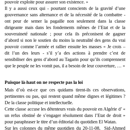
pouvoir exploite pour assurer
son existence.
»
Il y a aussi ceux qui - pourtant conscients de la gravité d’une
gouvernance sans alternance et de la nécessité de la combattre -
ont peur de semer la pagaille non seulement dans la classe
dirigeante mais dans les fondements mêmes de l’Etat et de la
souveraineté nationale ; pour cela ils préconisent de gagner
d’abord si non le soutien du moins la neutralité des gens du vrai
pouvoir comme l’armée et rallier ensuite les masses « Je crois –
dit l’un des leurs - s’il y’a des actions à prendre c’est de
sensibiliser des gens d’abord au Tagarin pour qu’ils comprennent
que le peuple ne
les vomit pas, il a besoin de leur couverture, … »
Puisque là-haut on ne respecte pas la loi
Mais d’où est-ce que ces quidams tirent-ils ces observations,
pertinentes ou pas, qui restent quand même dignes et légitimes ?
De la classe politique et intellectuelle.
Cette classe accuse les détenteurs vrais du pouvoir en Algérie d’ «
un refus obstiné de s’engager résolument dans l’Etat de droit »
pour paraphraser le titre d’un éditorial du quotidien El Watan.
Sur les colonnes du même quotidien du
20-11-08
,
Sid-Ahmed