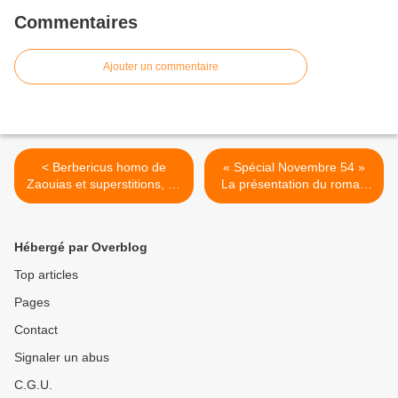
Commentaires
Ajouter un commentaire
< Berbericus homo de
« Spécial Novembre 54 »
Zaouias et superstitions, de
La présentation du roman
despotismes, de vertus…
de Madame Halima Malki. >
égoïstes et des 17 vices (3
et fin)
Hébergé par Overblog
Top articles
Pages
Contact
Signaler un abus
C.G.U.