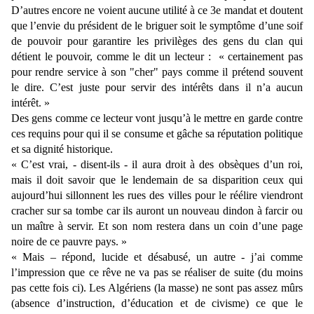
D’autres encore ne voient aucune utilité à ce 3e mandat et doutent
que l’envie du président de le briguer soit le symptôme d’une soif
de pouvoir pour garantire les privilèges des gens du clan qui
détient le pouvoir, comme le dit un lecteur : « certainement pas
pour rendre service à son "cher" pays comme il prétend souvent
le dire. C’est juste pour servir des intérêts dans il n’a aucun
intérêt. »
Des gens comme ce lecteur vont jusqu’à le mettre en garde contre
ces requins pour qui il se consume et gâche sa réputation politique
et sa dignité historique.
« C’est vrai, - disent-ils - il aura droit à des obsèques d’un roi,
mais il doit savoir que le lendemain de sa disparition ceux qui
aujourd’hui sillonnent les rues des villes pour le réélire viendront
cracher sur sa tombe car ils auront un nouveau dindon à farcir ou
un maître à servir. Et son nom restera dans un coin d’une page
noire de ce pauvre pays. »
« Mais – répond, lucide et désabusé, un autre - j’ai comme
l’impression que ce rêve ne va pas se réaliser de suite (du moins
pas cette fois ci). Les Algériens (la masse) ne sont pas assez mûrs
(absence d’instruction, d’éducation et de civisme) ce que le