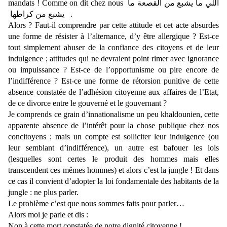
mandats ! Comme on dit chez nou
s
اللّي ما يشبع من القصعة ما
يشبع من كراطها
.
Alors ? Faut-il comprendre par cette attitude et cet acte absurdes
une forme de résister à l’alternance, d’y être allergique ? Est-ce
tout simplement abuser de la confiance des citoyens et de leur
indulgence ; attitudes qui ne devraient point rimer avec ignorance
ou impuissance ? Est-ce de l’opportunisme ou pire encore de
l’indifférence ? Est-ce une forme de rétorsion punitive de cette
absence constatée de l’adhésion citoyenne aux affaires de l’Etat,
de ce divorce entre le gouverné et le gouvernant ?
Je comprends ce grain d’innationalisme un peu khaldounien, cette
apparente absence de l’intérêt pour la chose publique chez nos
concitoyens ; mais un compte est solliciter leur indulgence (ou
leur semblant d’indifférence), un autre est bafouer les lois
(lesquelles sont certes le produit des hommes mais elles
transcendent ces mêmes hommes) et alors c’est la jungle ! Et dans
ce cas il convient d’adopter la loi fondamentale des habitants de la
jungle : ne plus parler.
Le problème c’est que nous sommes faits pour parler…
Alors moi je parle et dis :
Non à cette mort constatée de notre dignité citoyenne !