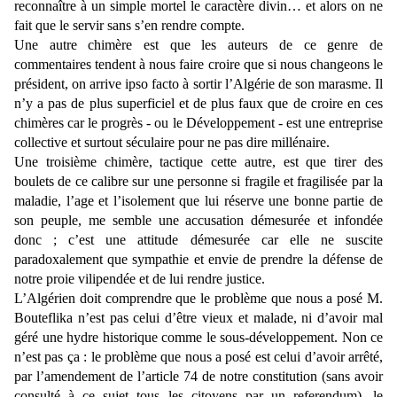
reconnaître à un simple mortel le caractère divin… et alors on ne
fait que le servir sans s’en rendre compte.
Une autre chimère est que les auteurs de ce genre de
commentaires tendent à nous faire croire que si nous changeons le
président, on arrive ipso facto à sortir l’Algérie de son marasme. Il
n’y a pas de plus superficiel et de plus faux que de croire en ces
chimères car le progrès - ou le Développement - est une entreprise
collective et surtout séculaire pour ne pas dire millénaire.
Une troisième chimère, tactique cette autre, est que tirer des
boulets de ce calibre sur une personne si fragile et fragilisée par la
maladie, l’age et l’isolement que lui réserve une bonne partie de
son peuple, me semble une accusation démesurée et infondée
donc ; c’est une attitude démesurée car elle ne suscite
paradoxalement que sympathie et envie de prendre la défense de
notre proie vilipendée et de lui rendre justice.
L’Algérien doit comprendre que le problème que nous a posé M.
Bouteflika n’est pas celui d’être vieux et malade, ni d’avoir mal
géré une hydre historique comme le sous-développement. Non ce
n’est pas ça : le problème que nous a posé est celui d’avoir arrêté,
par l’amendement de l’article 74 de notre constitution (sans avoir
consulté à ce sujet tous les citoyens par un referendum), le