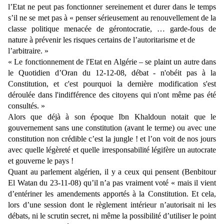
l’Etat ne peut pas fonctionner sereinement et durer dans le temps
s’il ne se met pas à « penser sérieusement au renouvellement de la
classe politique menacée de gérontocratie, … garde-fous de
nature à prévenir les risques certains de l’autoritarisme et de
l’arbitraire. »
« Le fonctionnement de l'Etat en Algérie – se plaint un autre dans
le Quotidien d’Oran du
12-12-08
, débat - n'obéit pas à la
Constitution, et c'est pourquoi la dernière modification s'est
déroulée dans l'indifférence des citoyens qui n'ont même pas été
consultés. »
Alors que déjà à son époque Ibn Khaldoun notait que le
gouvernement sans une constitution (avant le terme) ou avec une
constitution non crédible c’est la jungle ! et l’on voit de nos jours
avec quelle légèreté et quelle irresponsabilité légifère un autocrate
et gouverne le pays !
Quant au parlement algérien, il y a ceux qui pensent (Benbitour
El Watan du
23-11-08
) qu’il n’a pas vraiment voté « mais il vient
d’entériner les amendements apportés à la Constitution. Et cela,
lors d’une session dont le règlement intérieur n’autorisait ni les
débats, ni le scrutin secret, ni même la possibilité d’utiliser le point