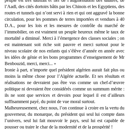
peuple est très satisfait et fier de l’augmentation des salaires, de
l’Aadl, des cités dortoirs bâtis par les Chinois et les Egyptiens, des
routes et tunnels qui n’ont servi à rien et qui ont aggravé la bonne
circulation, pour les pommes de terres importées et vendues à 40
D.A., pour les lois et les mesures de contrôle du marché de
l’immobilier, on est vraiment un peuple heureux même le taux de
mortalité a diminué. Merci à l’émergence des classes sociales ; on
est maintenant soit riche soit pauvre et merci surtout pour le
niveau scolaire de nos enfants qui s’élève d’année en année avec
les idées de génie et les bons programmes d’enseignement de Mr
Benbouzid, merci, merci... »
Ironie à part, n’importe quel président algérien aurait fait plus ou
moins la même chose pour l’Algérie actuelle. Et ses résultats et
réalisations ne devraient pas être vus comme un chef-d’œuvre
politique ni devraient être considérés comme un summum mérite :
ils ne sont que services et devoirs pour lequel il est d’ailleurs
suffisamment payé, du point de vue moral surtout.
Malheureusement, chez nous, l’on continue à croire en la vertu du
gouverneur, du monarque, du président qui seul lui compte dans
l’univers, seul lui fait mouvoir le pays, seul lui est capable de
pousser ou traire le char de la modernité et de la prospérité !