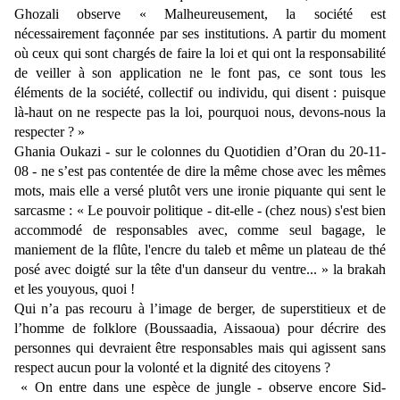
Ghozali observe « Malheureusement, la société est
nécessairement façonnée par ses institutions. A partir du moment
où ceux qui sont chargés de faire la loi et qui ont la responsabilité
de veiller à son application ne le font pas, ce sont tous les
éléments de la société, collectif ou individu, qui disent : puisque
là-haut on ne respecte pas la loi, pourquoi nous, devons-nous la
respecter ? »
Ghania Oukazi - sur le colonnes du Quotidien d’Oran du
20-11-
08
- ne s’est pas contentée de dire la même chose avec les mêmes
mots, mais elle a versé plutôt vers une ironie piquante qui sent le
sarcasme : « Le pouvoir politique - dit-elle - (chez nous) s'est bien
accommodé de responsables avec, comme seul bagage, le
maniement de la flûte, l'encre du taleb et même un plateau de thé
posé avec doigté sur la tête d'un danseur du ventre... » la brakah
et les youyous, quoi !
Qui n’a pas recouru à l’image de berger, de superstitieux et de
l’homme de folklore (Boussaadia, Aissaoua) pour décrire des
personnes qui devraient être responsables mais qui agissent sans
respect aucun pour la volonté et la dignité des citoyens ?
« On entre dans une espèce de jungle - observe encore Sid-