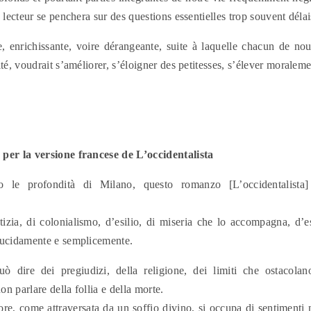
e lecteur se penchera sur des questions essentielles trop souvent délai
 enrichissante, voire dérangeante, suite à laquelle chacun de no
ité, voudrait s’améliorer, s’éloigner des petitesses, s’élever moraleme
per la versione francese de L’occidentalista
ro le profondità di Milano, questo romanzo [L’occidentalista]
stizia, di colonialismo, d’esilio, di miseria che lo accompagna, d’es
lucidamente e semplicemente.
ò dire dei pregiudizi, della religione, dei limiti che ostacolan
n parlare della follia e della morte.
ore, come attraversata da un soffio divino, si occupa di sentimenti n