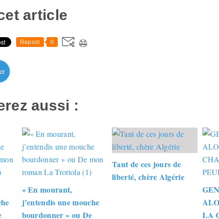
et article
Repost
0
er
rez aussi :
Tant de ces jours de
liberté, chère Algérie
« En mourant,
GEN
che
j’entendis une mouche
ALO
e
bourdonner » ou De
LA 