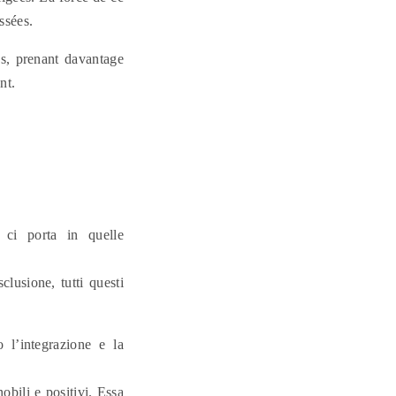
ssées.
us, prenant davantage
nt.
 ci porta in quelle
clusione, tutti questi
o l’integrazione e la
obili e positivi. Essa