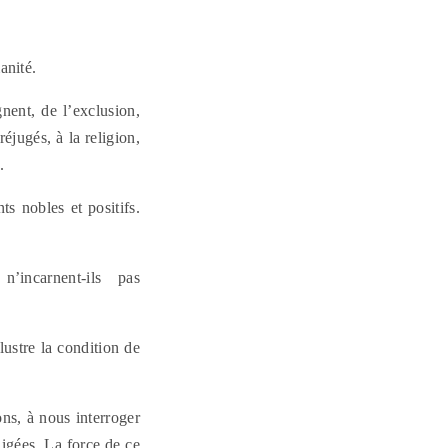
anité.
gnent, de l’exclusion,
éjugés, à la religion,
.
s nobles et positifs.
 n’incarnent-ils pas
lustre la condition de
ns, à nous interroger
igées. La force de ce