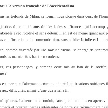
our la version française de L’occidentalista
ans les tréfonds de Milan, ce roman nous plonge dans ceux de l’hum
njustice, du colonialisme, de l’exil, des souffrances qui l’accompa
abordés avec lucidité et sans détour. Il en est de même quant aux pr
avent l’insertion et la communication, sans oublier la folie et la mort
in, comme traversée par une haleine divine, se charge de sentiment
gonistes maintes fois hauts en couleur.
er, ces personnages, y compris ceux mis au ban de la société,
mme ?
s estimer que l’alternance entre monde réel et situations oniriques il
e aux difficultés, animé d’une quête sans fin.
 métaphores, l’auteur nous conduit, sans que nous nous en apercevio
ofonds et pourtant parties intégrantes de notre vie fréquemment négl