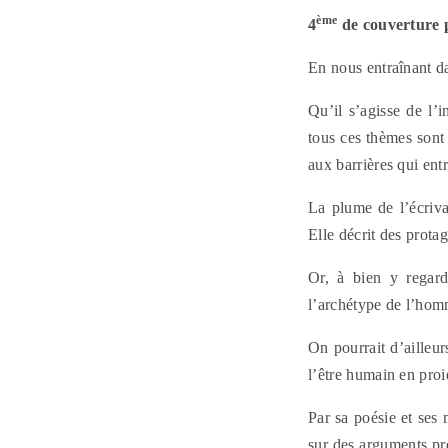
ème
4
de couverture p
En nous entraînant d
Qu’il s’agisse de l’i
tous ces thèmes sont 
aux barrières qui entr
La plume de l’écriva
Elle décrit des prota
Or, à bien y regard
l’archétype de l’ho
On pourrait d’ailleur
l’être humain en proi
Par sa poésie et ses
sur des arguments pr