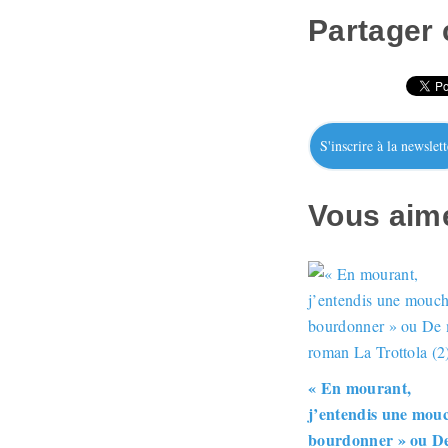
Partager c
S'inscrire à la newslett
Vous aime
« En mourant,
j’entendis une mou
bourdonner » ou D