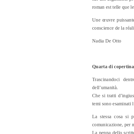
roman est telle que l
Une œuvre puissante,
conscience de la réal
Nadia De Otto
Quarta di copertina 
Trascinandoci dent
dell’umanità.
Che si tratti d’ingiu
temi sono esaminati 
La stessa cosa si pu
comunicazione, per no
La penna dello scritt