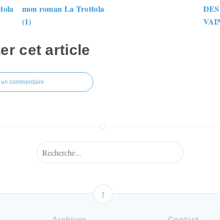
tola
mon roman La Trottola
DES
(1)
VAI
 cet article
r un commentaire
Archives
Contact