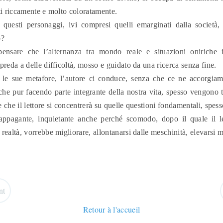
ti riccamente e molto coloratamente.
questi personaggi, ivi compresi quelli emarginati dalla società,
o?
ensare che l’alternanza tra mondo reale e situazioni oniriche il
preda a delle difficoltà, mosso e guidato da una ricerca senza fine.
le sue metafore, l’autore ci conduce, senza che ce ne accorgiamo
he pur facendo parte integrante della nostra vita, spesso vengono t
 che il lettore si concentrerà su quelle questioni fondamentali, spess
appagante, inquietante anche perché scomodo, dopo il quale il l
realtà, vorrebbe migliorare, allontanarsi dalle meschinità, elevarsi 
nt
Retour à l'accueil