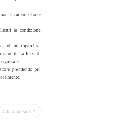
 non incarnano forse
lustri la condizione
, ad interrogarci su
rascurati. La forza di
o ignorate.
ettore prendendo più
moralmente.
Article suivant