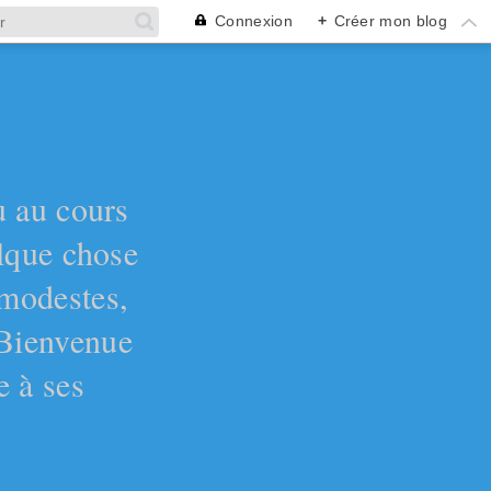
Connexion
+
Créer mon blog
ù au cours
elque chose
 modestes,
 Bienvenue
e à ses