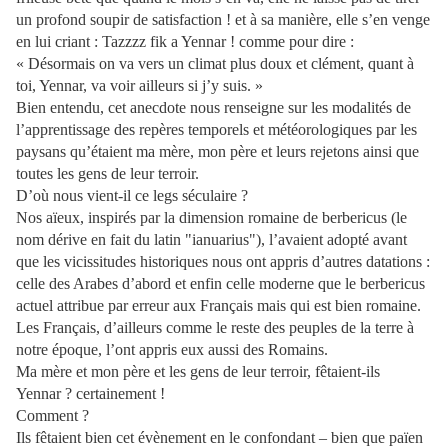
un profond soupir de satisfaction ! et à sa manière, elle s’en venge
en lui criant : Tazzzz fik a Yennar ! comme pour dire :
« Désormais on va vers un climat plus doux et clément, quant à
toi, Yennar, va voir ailleurs si j’y suis. »
Bien entendu, cet anecdote nous renseigne sur les modalités de
l’apprentissage des repères temporels et météorologiques par les
paysans qu’étaient ma mère, mon père et leurs rejetons ainsi que
toutes les gens de leur terroir.
D’où nous vient-il ce legs séculaire ?
Nos aïeux, inspirés par la dimension romaine de berbericus (le
nom dérive en fait du latin "ianuarius"), l’avaient adopté avant
que les vicissitudes historiques nous ont appris d’autres datations :
celle des Arabes d’abord et enfin celle moderne que le berbericus
actuel attribue par erreur aux Français mais qui est bien romaine.
Les Français, d’ailleurs comme le reste des peuples de la terre à
notre époque, l’ont appris eux aussi des Romains.
Ma mère et mon père et les gens de leur terroir, fêtaient-ils
Yennar ? certainement !
Comment ?
Ils fêtaient bien cet évènement en le confondant – bien que païen