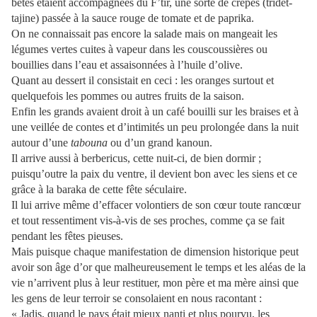
bêtes étaient accompagnées du F’tir, une sorte de crêpes (tridet-
tajine) passée à la sauce rouge de tomate et de paprika.
On ne connaissait pas encore la salade mais on mangeait les
légumes vertes cuites à vapeur dans les couscoussières ou
bouillies dans l’eau et assaisonnées à l’huile d’olive.
Quant au dessert il consistait en ceci : les oranges surtout et
quelquefois les pommes ou autres fruits de la saison.
Enfin les grands avaient droit à un café bouilli sur les braises et à
une veillée de contes et d’intimités un peu prolongée dans la nuit
autour d’une
tabouna
ou d’un grand kanoun.
Il arrive aussi à berbericus, cette nuit-ci, de bien dormir ;
puisqu’outre la paix du ventre, il devient bon avec les siens et ce
grâce à la baraka de cette fête séculaire.
Il lui arrive même d’effacer volontiers de son cœur toute rancœur
et tout ressentiment vis-à-vis de ses proches, comme ça se fait
pendant les fêtes pieuses.
Mais puisque chaque manifestation de dimension historique peut
avoir son âge d’or que malheureusement le temps et les aléas de la
vie n’arrivent plus à leur restituer, mon père et ma mère ainsi que
les gens de leur terroir se consolaient en nous racontant :
« Jadis, quand le pays était mieux nanti et plus pourvu, les