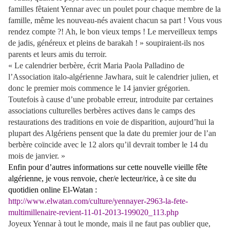
familles fêtaient Yennar avec un poulet pour chaque membre de la
famille, même les nouveau-nés avaient chacun sa part !
Vous vous
rendez compte ?!
Ah, le bon vieux temps ! Le merveilleux temps
de jadis, généreux et pleins de barakah ! » soupiraient-ils nos
parents et leurs amis du terroir.
« Le calendrier berbère, écrit Maria Paola Palladino de
l’Association italo-algérienne Jawhara, suit le calendrier julien, et
donc le premier mois commence le 14 janvier grégorien.
Toutefois à cause d’une probable erreur, introduite par certaines
associations culturelles berbères actives dans le camps des
restaurations des traditions en voie de disparition, aujourd’hui la
plupart des Algériens pensent que la date du premier jour de l’an
berbère coïncide avec le 12 alors qu’il devrait tomber le 14 du
mois de janvier. »
Enfin pour d’autres informations sur cette nouvelle vieille fête
algérienne, je vous renvoie, cher/e lecteur/rice, à ce site du
quotidien online El-Watan :
http://www.elwatan.com/culture/yennayer-2963-la-fete-
multimillenaire-revient-11-01-2013-199020_113.php
Joyeux Yennar à tout le monde, mais il ne faut pas oublier que,