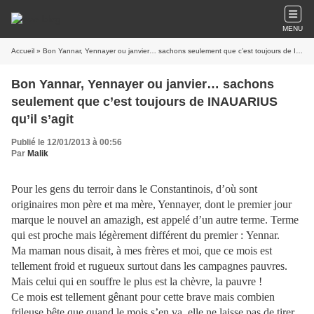
MENU
Accueil
» Bon Yannar, Yennayer ou janvier… sachons seulement que c’est toujours de INAUARIUS qu’il s’agit
Bon Yannar, Yennayer ou janvier… sachons
seulement que c’est toujours de INAUARIUS
qu’il s’agit
Publié le 12/01/2013 à 00:56
Par
Malik
Pour les gens du terroir dans le Constantinois, d’où sont
originaires mon père et ma mère, Yennayer, dont le premier jour
marque le nouvel an amazigh, est appelé d’un autre terme. Terme
qui est proche mais légèrement différent du premier : Yennar.
Ma maman nous disait, à mes frères et moi, que ce mois est
tellement froid et rugueux surtout dans les campagnes pauvres.
Mais celui qui en souffre le plus est la chèvre, la pauvre !
Ce mois est tellement gênant pour cette brave mais combien
frileuse bête que quand le mois s’en va, elle ne laisse pas de tirer