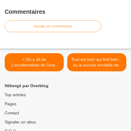
Commentaires
Ajouter un commentaire
< On a dit de
Tout est bien qui finit bien…
L’occidentalista de Smari
ou le succès enviable des
Abdelmalek
éléments de l’ANP à In
Amenas Algérie >
Hébergé par Overblog
Top articles
Pages
Contact
Signaler un abus