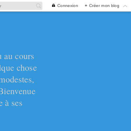
Connexion
+
Créer mon blog
ù au cours
elque chose
 modestes,
 Bienvenue
e à ses