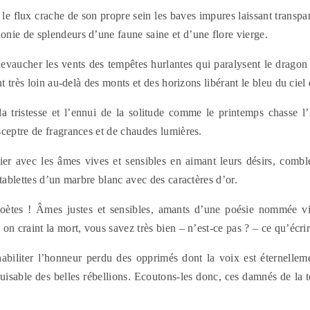
 le flux crache de son propre sein les baves impures laissant transpa
nie de splendeurs d’une faune saine et d’une flore vierge.
hevaucher les vents des tempêtes hurlantes qui paralysent le dragon
nt très loin au-delà des monts et des horizons libérant le bleu du ciel e
 la tristesse et l’ennui de la solitude comme le printemps chasse l’
ceptre de fragrances et de chaudes lumières.
er avec les âmes vives et sensibles en aimant leurs désirs, combl
 tablettes d’un marbre blanc avec des caractères d’or.
oètes ! Âmes justes et sensibles, amants d’une poésie nommée vi
on craint la mort, vous savez très bien – n’est-ce pas ? – ce qu’écr
éhabiliter l’honneur perdu des opprimés dont la voix est éternellem
uisable des belles rébellions. Ecoutons-les donc, ces damnés de la te