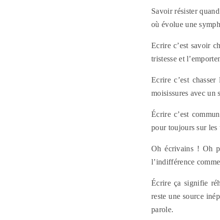
Savoir résister quand
où évolue une sympho
Ecrire c’est savoir c
tristesse et l’emporte
Ecrire c’est chasser
moisissures avec un s
Écrire c’est communi
pour toujours sur les
Oh écrivains ! Oh p
l’indifférence comme 
Écrire ça signifie r
reste une source inép
parole.