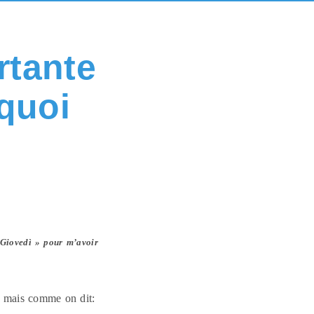
rtante
rquoi
 Giovedì » pour m’avoir
s, mais comme on dit: