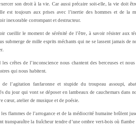
xercer son droit à la vie. Car aussi précaire soit-elle, la vie doit ê
elle est toujours aux prises avec l’inertie des hommes et de la ma
ir inexorable corrompant et destructeur.
oir cueillir le moment de sérénité de l’être, à savoir résister aux 
us submerge de mille esprits méchants qui ne se lassent jamais de n
r.
d les crêtes de l’inconscience nous chantent des berceuses et nous
tres qui nous habitent.
n de l’agitation fanfaronne et stupide du troupeau assoupi, abat
ués du jour qui vont se déposer en lambeaux de cauchemars dans nos
e cœur, atelier de musique et de poésie.
d les flammes de l’arrogance et de la médiocrité humaine brûlent jus
ant transparaître la fraîcheur tendre d’une ombre vert-bois où flambe