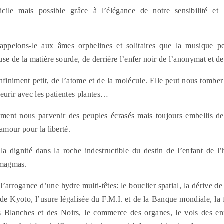
ficile mais possible grâce à l’élégance de notre sensibilité et 
ppelons-le aux âmes orphelines et solitaires que la musique peut
se de la matière sourde, de derrière l’enfer noir de l’anonymat et de 
l’infiniment petit, de l’atome et de la molécule. Elle peut nous tomber
fleurir avec les patientes plantes…
ement nous parvenir des peuples écrasés mais toujours embellis de 
 amour pour la liberté.
r la dignité dans la roche indestructible du destin de l’enfant de 
 magmas.
 l’arrogance d’une hydre multi-têtes: le bouclier spatial, la dérive de
 de Kyoto, l’usure légalisée du F.M.I. et de la Banque mondiale, la fa
es Blanches et des Noirs, le commerce des organes, le vols des en