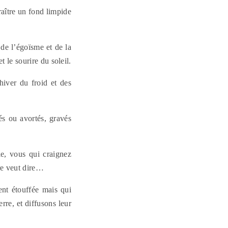
raître un fond limpide
 de l’égoïsme et de la
t le sourire du soleil.
hiver du froid et des
és ou avortés, gravés
e, vous qui craignez
ire veut dire…
ent étouffée mais qui
rre, et diffusons leur