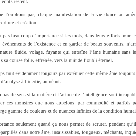
 écrits restent.
ne l’oublions pas, chaque manifestation de la vie douce ou amère
écriture et création.
a pas beaucoup d’importance si les mots, dans leurs efforts pour le
es événements de l’existence et en garder de beaux souvenirs, n’arri
nature fluide, volage, fuyante qui entraîne l’âme humaine sans lu
 sa course folle, effrénée, vers la nuit de l’oubli éternel.
ps finit évidemment toujours par exténuer cette même âme toujours e
d’analyse à l’inertie, au néant.
a pas de sens si la matière et l’astuce de l’intelligence sont incapa
ser ces monstres que nous appelons, par commodité et parfois p
large gamme de couleurs et de nuances infinies de la condition humai
ortance seulement quand ça nous permet de scruter, pendant qu’il
parpillés dans notre âme, insaisissables, fougueux, méchants, inqui