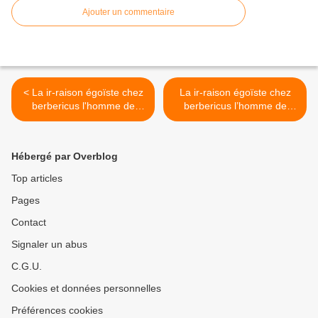
Ajouter un commentaire
< La ir-raison égoïste chez
La ir-raison égoïste chez
berbericus l'homme de
berbericus l’homme de
fassade ou à tout Oultache
fassade ou à tout Oultache
un Tounsi (2)
un Tounsi (4) >
Hébergé par Overblog
Top articles
Pages
Contact
Signaler un abus
C.G.U.
Cookies et données personnelles
Préférences cookies