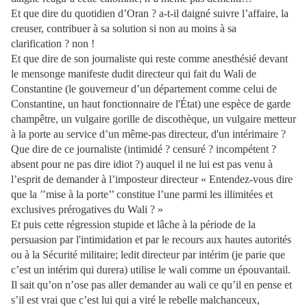
Et que dire du quotidien d’Oran ? a-t-il daigné suivre l’affaire, la
creuser, contribuer à sa solution si non au moins à sa
clarification ? non !
Et que dire de son journaliste qui reste comme anesthésié devant
le mensonge manifeste dudit directeur qui fait du Wali de
Constantine (le gouverneur d’un département comme celui de
Constantine, un haut fonctionnaire de l'État) une espèce de garde
champêtre, un vulgaire gorille de discothèque, un vulgaire metteur
à la porte au service d’un même-pas directeur, d'un intérimaire ?
Que dire de ce journaliste (intimidé ? censuré ? incompétent ?
absent pour ne pas dire idiot ?) auquel il ne lui est pas venu à
l’esprit de demander à l’imposteur directeur « Entendez-vous dire
que la ’’mise à la porte’’ constitue l’une parmi les illimitées et
exclusives prérogatives du Wali ? »
Et puis cette régression stupide et lâche à la période de la
persuasion par l'intimidation et par le recours aux hautes autorités
ou à la Sécurité militaire; ledit directeur par intérim (je parie que
c’est un intérim qui durera) utilise le wali comme un épouvantail.
Il sait qu’on n’ose pas aller demander au wali ce qu’il en pense et
s’il est vrai que c’est lui qui a viré le rebelle malchanceux,