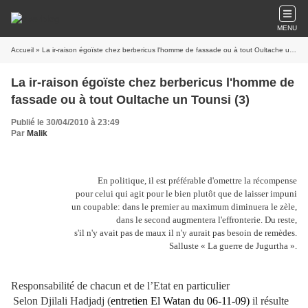
MENU
Accueil
» La ir-raison égoïste chez berbericus l'homme de fassade ou à tout Oultache un Tounsi (3)
La ir-raison égoïste chez berbericus l'homme de
fassade ou à tout Oultache un Tounsi (3)
Publié le 30/04/2010 à 23:49
Par
Malik
En politique, il est préférable d'omettre la récompense
pour celui qui agit pour le bien plutôt que de laisser impuni
un coupable: dans le premier au maximum diminuera le zèle,
dans le second augmentera l'effronterie. Du reste,
s'il n'y avait pas de maux il n'y aurait pas besoin de remèdes.
Salluste « La guerre de Jugurtha ».
Responsabilité de chacun et de l’Etat en particulier
Selon Djilali Hadjadj (
entretien El Watan du 06-11-09)
il résulte