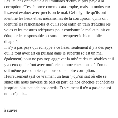
Les Italiens ont évalué à 60 milliards d’euro le prix payé à la
corruption. C'est énorme comme catastrophe, mais au moins eux
il savent évaluer avec précision le mal. Cela signifie qu'ils ont
identifié les lieux et les mécanismes de la corruprion, qu'ils ont
identifié les responsables et qu'ils sont enfin en train d'étudier les
voies et les mesures adéquates pour combattre le mal et punir ou
éduquer les responsables et surtout récupérer le bien public
dilapidé.
Il n’y a pas pays qui échappe à ce fléau, seulement il y a des pays
qui le font avec art en puisant dans le superflu (c’est un mal
également) pour ne pas trop aggraver la misère des misérables et il
y a ceux qui le font avec muflerie comme chez nous où l’on ne
sait même pas combien ça nous coûte notre corruption.
Heureusement (est-ce vraiment un heur?) qu’on sait où elle se
situe: elle nous traverse de part en part, de nos cheches et chéchias
jusqu’au plus petit de nos orteils. Et vraiment il n'y a pas de quoi
nous réjouir...
à suivre