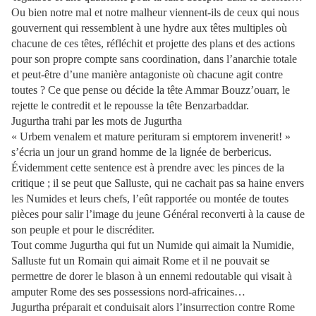
Ou bien notre mal et notre malheur viennent-ils de ceux qui nous
gouvernent qui ressemblent à une hydre aux têtes multiples où
chacune de ces têtes, réfléchit et projette des plans et des actions
pour son propre compte sans coordination, dans l’anarchie totale
et peut-être d’une manière antagoniste où chacune agit contre
toutes ? Ce que pense ou décide la tête Ammar Bouzz’ouarr, le
rejette le contredit et le repousse la tête Benzarbaddar.
Jugurtha trahi par les mots de Jugurtha
« Urbem venalem et mature perituram si emptorem invenerit! »
s’écria un jour un grand homme de la lignée de berbericus.
Évidemment cette sentence est à prendre avec les pinces de la
critique ; il se peut que Salluste, qui ne cachait pas sa haine envers
les Numides et leurs chefs, l’eût rapportée ou montée de toutes
pièces pour salir l’image du jeune Général reconverti à la cause de
son peuple et pour le discréditer.
Tout comme Jugurtha qui fut un Numide qui aimait la Numidie,
Salluste fut un Romain qui aimait Rome et il ne pouvait se
permettre de dorer le blason à un ennemi redoutable qui visait à
amputer Rome des ses possessions nord-africaines…
Jugurtha préparait et conduisait alors l’insurrection contre Rome