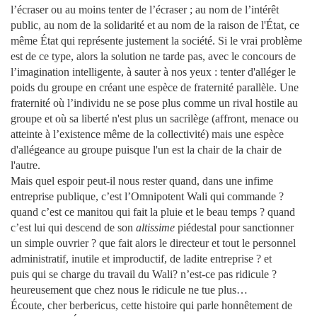
l’écraser ou au moins tenter de l’écraser ; au nom de l’intérêt
public, au nom de la solidarité et au nom de la raison de l'État, ce
même État qui représente justement la société. Si le vrai problème
est de ce type, alors la solution ne tarde pas, avec le concours de
l’imagination intelligente, à sauter à nos yeux : tenter d'alléger le
poids du groupe en créant une espèce de fraternité parallèle. Une
fraternité où l’individu ne se pose plus comme un rival hostile au
groupe et où sa liberté n'est plus un sacrilège (affront, menace ou
atteinte à l’existence même de la collectivité) mais une espèce
d'allégeance au groupe puisque l'un est la chair de la chair de
l'autre.
Mais quel espoir peut-il nous rester quand, dans une infime
entreprise publique, c’est l’Omnipotent Wali qui commande ?
quand c’est ce manitou qui fait la pluie et le beau temps ? quand
c’est lui qui descend de son
altissime
piédestal pour sanctionner
un simple ouvrier ? que fait alors le directeur et tout le personnel
administratif, inutile et improductif, de ladite entreprise ? et
puis qui se charge du travail du Wali? n’est-ce pas ridicule ?
heureusement que chez nous le ridicule ne tue plus…
Écoute, cher berbericus, cette histoire qui parle honnêtement de