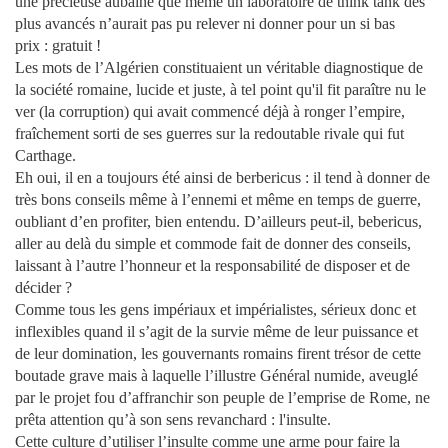
une précieuse aubaine que même un laboratoire de think tank des
plus avancés n’aurait pas pu relever ni donner pour un si bas
prix : gratuit !
Les mots de l’Algérien constituaient un véritable diagnostique de
la société romaine, lucide et juste, à tel point qu'il fit paraître nu le
ver (la corruption) qui avait commencé déjà à ronger l’empire,
fraîchement sorti de ses guerres sur la redoutable rivale qui fut
Carthage.
Eh oui, il en a toujours été ainsi de berbericus : il tend à donner de
très bons conseils même à l’ennemi et même en temps de guerre,
oubliant d’en profiter, bien entendu. D’ailleurs peut-il, bebericus,
aller au delà du simple et commode fait de donner des conseils,
laissant à l’autre l’honneur et la responsabilité de disposer et de
décider ?
Comme tous les gens impériaux et impérialistes, sérieux donc et
inflexibles quand il s’agit de la survie même de leur puissance et
de leur domination, les gouvernants romains firent trésor de cette
boutade grave mais à laquelle l’illustre Général numide, aveuglé
par le projet fou d’affranchir son peuple de l’emprise de Rome, ne
prêta attention qu’à son sens revanchard : l'insulte.
Cette culture d’utiliser l’insulte comme une arme pour faire la