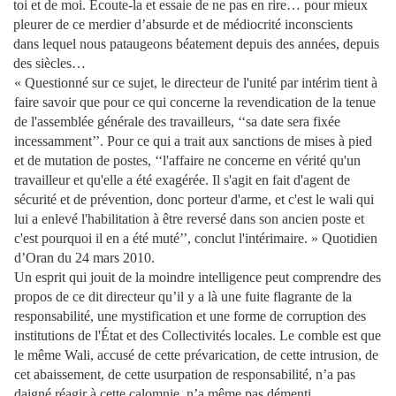
toi et de moi. Écoute-la et essaie de ne pas en rire… pour mieux
pleurer de ce merdier d’absurde et de médiocrité inconscients
dans lequel nous pataugeons béatement depuis des années, depuis
des siècles…
« Questionné sur ce sujet, le directeur de l'unité par intérim tient à
faire savoir que pour ce qui concerne la revendication de la tenue
de l'assemblée générale des travailleurs, ‘‘sa date sera fixée
incessamment’’. Pour ce qui a trait aux sanctions de mises à pied
et de mutation de postes, ‘‘l'affaire ne concerne en vérité qu'un
travailleur et qu'elle a été exagérée. Il s'agit en fait d'agent de
sécurité et de prévention, donc porteur d'arme, et c'est le wali qui
lui a enlevé l'habilitation à être reversé dans son ancien poste et
c'est pourquoi il en a été muté’’, conclut l'intérimaire. » Quotidien
d’Oran du 24 mars 2010.
Un esprit qui jouit de la moindre intelligence peut comprendre des
propos de ce dit directeur qu’il y a là une fuite flagrante de la
responsabilité, une mystification et une forme de corruption des
institutions de l'État et des Collectivités locales. Le comble est que
le même Wali, accusé de cette prévarication, de cette intrusion, de
cet abaissement, de cette usurpation de responsabilité, n’a pas
daigné réagir à cette calomnie, n’a même pas démenti…