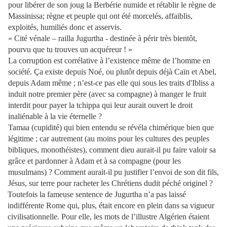
pour libérer de son joug la Berbérie numide et rétablir le règne de
Massinissa; règne et peuple qui ont été morcelés, affaiblis,
exploités, humiliés donc et asservis.
« Cité vénale – railla Jugurtha - destinée à périr très bientôt,
pourvu que tu trouves un acquéreur ! »
La corruption est corrélative à l’existence même de l’homme en
société. Ça existe depuis Noé, ou plutôt depuis déjà Caïn et Abel,
depuis Adam même ; n’est-ce pas elle qui sous les traits d'Ibliss a
induit notre premier père (avec sa compagne) à manger le fruit
interdit pour payer la tchippa qui leur aurait ouvert le droit
inaliénable à la vie éternelle ?
Tamaa (cupidité) qui bien entendu se révéla chimérique bien que
légitime ; car autrement (au moins pour les cultures des peuples
bibliques, monothéistes), comment dieu aurait-il pu faire valoir sa
grâce et pardonner à Adam et à sa compagne (pour les
musulmans) ? Comment aurait-il pu justifier l’envoi de son dit fils,
Jésus, sur terre pour racheter les Chrétiens dudit péché originel ?
Toutefois la fameuse sentence de Jugurtha n’a pas laissé
indifférente Rome qui, plus, était encore en plein dans sa vigueur
civilisationnelle. Pour elle, les mots de l’illustre Algérien étaient