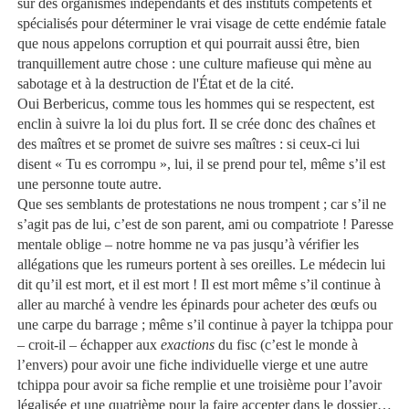
sur des organismes indépendants et des instituts compétents et
spécialisés pour déterminer le vrai visage de cette endémie fatale
que nous appelons corruption et qui pourrait aussi être, bien
tranquillement autre chose : une culture mafieuse qui mène au
sabotage et à la destruction de l'État et de la cité.
Oui Berbericus, comme tous les hommes qui se respectent, est
enclin à suivre la loi du plus fort. Il se crée donc des chaînes et
des maîtres et se promet de suivre ses maîtres : si ceux-ci lui
disent « Tu es corrompu », lui, il se prend pour tel, même s’il est
une personne toute autre.
Que ses semblants de protestations ne nous trompent ; car s’il ne
s’agit pas de lui, c’est de son parent, ami ou compatriote ! Paresse
mentale oblige – notre homme ne va pas jusqu’à vérifier les
allégations que les rumeurs portent à ses oreilles. Le médecin lui
dit qu’il est mort, et il est mort ! Il est mort même s’il continue à
aller au marché à vendre les épinards pour acheter des œufs ou
une carpe du barrage ; même s’il continue à payer la tchippa pour
– croit-il – échapper aux
exactions
du fisc (c’est le monde à
l’envers) pour avoir une fiche individuelle vierge et une autre
tchippa pour avoir sa fiche remplie et une troisième pour l’avoir
légalisée et une quatrième pour la faire accepter dans le dossier…