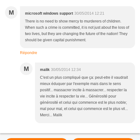
M
microsoft windows support
30/05/2014 12:21
There is no need to show mercy to murderers of children.
When such a crime is committed, it is not just about the loss of
two lives, but they are changing the future of the nation! They
should be given capital punishment.
Répondre
M
malik
30/05/2014 12:34
C'est un plus compliqué que ça: peut-etre il vaudrait
mieux éduquer par l'exemple mais dans le sens
positif... massacrer incite à massacrer... respecter la
vie incite à respecter la vie... Générosité pour
générosité et celui qui commence est le plus noble;
mal pour mal, et celui qui commence est le plus vil...
Merci... Malik