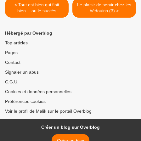
< Tout est bien qui finit
Le plaisir de servir chez les
bien… ou le succès
bédouins (3) >
enviable des éléments de
l’ANP à In Amenas Algérie
Hébergé par Overblog
Top articles
Pages
Contact
Signaler un abus
C.G.U.
Cookies et données personnelles
Préférences cookies
Voir le profil de Malik sur le portail Overblog
Créer un blog sur Overblog
Créer un blog