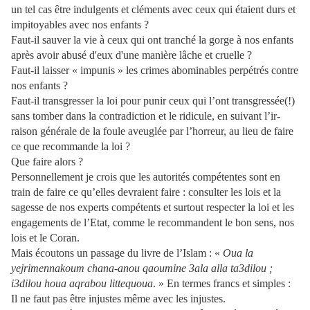
un tel cas être indulgents et cléments avec ceux qui étaient durs et
impitoyables avec nos enfants ?
Faut-il sauver la vie à ceux qui ont tranché la gorge à nos enfants
après avoir abusé d'eux d'une manière lâche et cruelle ?
Faut-il laisser « impunis » les crimes abominables perpétrés contre
nos enfants ?
Faut-il transgresser la loi pour punir ceux qui l’ont transgressée(!)
sans tomber dans la contradiction et le ridicule, en suivant l’ir-
raison générale de la foule aveuglée par l’horreur, au lieu de faire
ce que recommande la loi ?
Que faire alors ?
Personnellement je crois que les autorités compétentes sont en
train de faire ce qu’elles devraient faire : consulter les lois et la
sagesse de nos experts compétents et surtout respecter la loi et les
engagements de l’Etat, comme le recommandent le bon sens, nos
lois et le Coran.
Mais écoutons un passage du livre de l’Islam : «
Oua la
yejrimennakoum chana-anou qaoumine 3ala alla ta3dilou ;
i3dilou houa aqrabou littequoua
. » En termes francs et simples :
Il ne faut pas être injustes même avec les injustes.