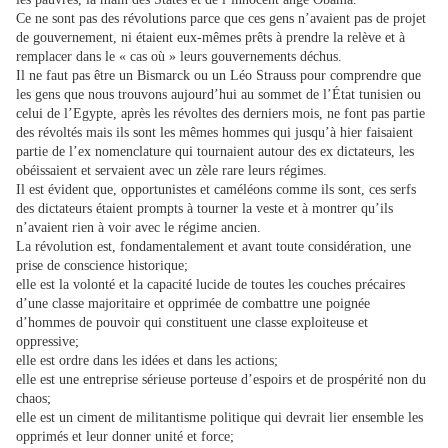
Ce ne sont pas des révolutions parce que ces gens n’avaient pas de projet
de gouvernement, ni étaient eux-mêmes prêts à prendre la relève et à
remplacer dans le « cas où » leurs gouvernements déchus.
Il ne faut pas être un Bismarck ou un Léo Strauss pour comprendre que
les gens que nous trouvons aujourd’hui au sommet de l’État tunisien ou
celui de l’Egypte, après les révoltes des derniers mois, ne font pas partie
des révoltés mais ils sont les mêmes hommes qui jusqu’à hier faisaient
partie de l’ex nomenclature qui tournaient autour des ex dictateurs, les
obéissaient et servaient avec un zèle rare leurs régimes.
Il est évident que, opportunistes et caméléons comme ils sont, ces serfs
des dictateurs étaient prompts à tourner la veste et à montrer qu’ils
n’avaient rien à voir avec le régime ancien.
La révolution est, fondamentalement et avant toute considération, une
prise de conscience historique;
elle est la volonté et la capacité lucide de toutes les couches précaires
d’une classe majoritaire et opprimée de combattre une poignée
d’hommes de pouvoir qui constituent une classe exploiteuse et
oppressive;
elle est ordre dans les idées et dans les actions;
elle est une entreprise sérieuse porteuse d’espoirs et de prospérité non du
chaos;
elle est un ciment de militantisme politique qui devrait lier ensemble les
opprimés et leur donner unité et force;