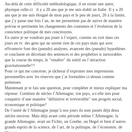
Au-delà de cette difficulté méthodologique, il en existe une autre,
physique celle-ci: il y a 20 ans que je me suis établi en Italie. Il y a 20
ans que je me suis éloigné de mon pays et le peu de jours, 20 à la limite,
que j’y passe une fois l’an, ne me permettent pas de suivre de manière
précise et pertinente les changements des coutumes et l’évolution de la
conscience politique de mes concitoyens.
En outre je ne voudrais pas jouer à l’expert, comme on voit dans ces
jours en tv: des gens qui ne savent rien de ces pays mais qui avec
effronterie font des (pseudo) analyses, avancent des (pseudo) hypothèses
et concluent en décrétant des sentences et des prophéties si inexorables
que la course du temps, le "renaître" du soleil ou l’attraction
gravitationnelle!!!
Pour ce qui me concerne, je tâcherai d’exprimer mes impressions
personnelles avec les réserves que j’ai formulées ci-dessus comme
prémisses.
Maintenant je te fais une question, pour compléter et mieux expliquer ma
réponse: Combien de siècles l’Allemagne, ton pays, a-t-elle mis pour
conquérir d’une manière "définitive et irréversible" son progrès social,
économique et politique?
De l’unité de l’Allemagne jusqu’à nos jours ils sont passés déjà deux
siècles environ. Mais déjà avant cette période même l’Allemagne, la
grande Allemagne, avait un Fichte, un Goethe, un Hegel et bien d’autres
grands esprits de la science, de l’art, de la politique, de l’économie, de