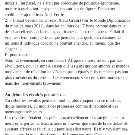
jusqu’à l’an passé, ne s’était pas préoccupé de politique égyptienne,
montre à quel point le pays ne disposait pas de figure d’opposant
crédible. » ajoute Jean-Noël Ferrié.
2) « Il était devenu banal, écrit Alain Gresh (voir le Monde Diplomatique
du mois de mars 2011), dans les couloirs de l’Elysée comme dans ceux
des chancelleries occidentales, de ricaner de la « rue arabe ». Fallait-il
vraiment tenir compte de ce que pensaient ces quelques centaines de
millions d’individus dont on ne pouvait attendre, au mieux, que des
slogans. »
Et pour cause !
Non, les événements en cours dans l’Afrique du nord ne sont pas des
révolutions, pour la simple raison que les gens qui ont amorcé et mené le
mouvement de rébellion ne s’étaient pas préparés et ils n’étaient pas non
plus convaincus du résultat. Ces évènements sont certes des mouvements
mais des mouvements browniens.
Au début les révoltés pensaient…
Au début les révoltés pensaient tout au plus conquérir si ce n’est des
droits modestes, du moins des promesses comme d’habitude et des
mensonges trompeurs.
Les révoltés n’étaient pas prêts ni matériellement ni stratégiquement à
mesurer la portée de leurs actions ni à savoir que dans de brefs délais ils
auraient effrayé et fait fuir du pays leurs dictateurs. Ils n’y voyaient pas,
les pauvres, la main des States et de l’innocent ange Obama.