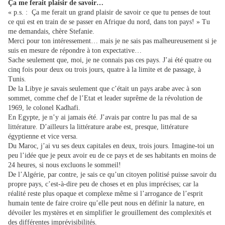
Ça me ferait plaisir de savoir…
« p.s. : Ça me ferait un grand plaisir de savoir ce que tu penses de tout
ce qui est en train de se passer en Afrique du nord, dans ton pays! » Tu
me demandais, chère Stefanie.
Merci pour ton intéressement… mais je ne sais pas malheureusement si je
suis en mesure de répondre à ton expectative…
Sache seulement que, moi, je ne connais pas ces pays. J’ai été quatre ou
cinq fois pour deux ou trois jours, quatre à la limite et de passage, à
Tunis.
De la Libye je savais seulement que c’était un pays arabe avec à son
sommet, comme chef de l’Etat et leader suprême de la révolution de
1969, le colonel Kadhafi.
En Egypte, je n’y ai jamais été. J’avais par contre lu pas mal de sa
littérature. D’ailleurs la littérature arabe est, presque, littérature
égyptienne et vice versa.
Du Maroc, j’ai vu ses deux capitales en deux, trois jours. Imagine-toi un
peu l’idée que je peux avoir eu de ce pays et de ses habitants en moins de
24 heures, si nous excluons le sommeil!
De l’Algérie, par contre, je sais ce qu’un citoyen politisé puisse savoir du
propre pays, c’est-à-dire peu de choses et en plus imprécises; car la
réalité reste plus opaque et complexe même si l’arrogance de l’esprit
humain tente de faire croire qu’elle peut nous en définir la nature, en
dévoiler les mystères et en simplifier le grouillement des complexités et
des différentes imprévisibilités.