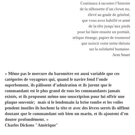
Continuez à raconter l’histoire
de la silhouette d’un clown nu,
élevé au grade de général,
que vous avez habillé et armé
de la tête jusqu’aux pieds
pour lui faire ensuite un portrait,
relique étrange, papier de tournesol
que noircit votre tertre théorie
sur la solidarité humaine.
Aem Smari
« Même pas le mercure du baromètre est aussi variable que ces
catégories de voyageurs qui, quand le navire fend l’onde
superbement, ils pâlissent d’admiration et ils jurent que le
commandant est le plus grand de tous les commandants jamais
existés, et ils proposent même une souscription pour lui offrir une
plaque souvenir; mais si le lendemain la brise tombe et les voiles
pendent inutiles ils hochent la tête et avec des lèvres serrés ils sifflent
doutant que le commandant soit bien un marin, et ils ajoutent d’en
douter profondément. »
Charles Dickens "Amérique"