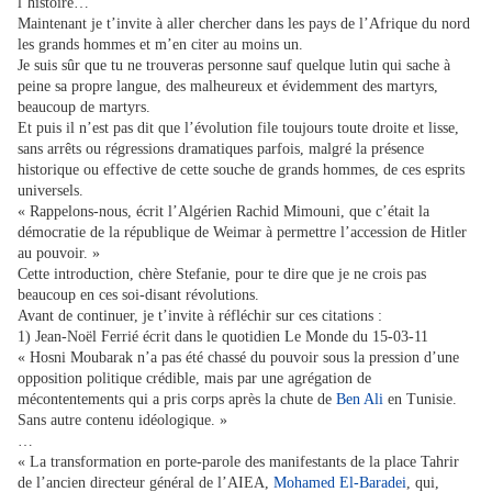
l’histoire…
Maintenant je t’invite à aller chercher dans les pays de l’Afrique du nord
les grands hommes et m’en citer au moins un.
Je suis sûr que tu ne trouveras personne sauf quelque lutin qui sache à
peine sa propre langue, des malheureux et évidemment des martyrs,
beaucoup de martyrs.
Et puis il n’est pas dit que l’évolution file toujours toute droite et lisse,
sans arrêts ou régressions dramatiques parfois, malgré la présence
historique ou effective de cette souche de grands hommes, de ces esprits
universels.
« Rappelons-nous, écrit l’Algérien Rachid Mimouni, que c’était la
démocratie de la république de Weimar à permettre l’accession de Hitler
au pouvoir. »
Cette introduction, chère Stefanie, pour te dire que je ne crois pas
beaucoup en ces soi-disant révolutions.
Avant de continuer, je t’invite à réfléchir sur ces citations :
1) Jean-Noël Ferrié écrit dans le quotidien Le Monde du 15-03-11
« Hosni Moubarak n’a pas été chassé du pouvoir sous la pression d’une
opposition politique crédible, mais par une agrégation de
mécontentements qui a pris corps après la chute de
Ben Ali
en Tunisie.
Sans autre contenu idéologique. »
…
« La transformation en porte-parole des manifestants de la place Tahrir
de l’ancien directeur général de l’AIEA,
Mohamed El-Baradei
, qui,