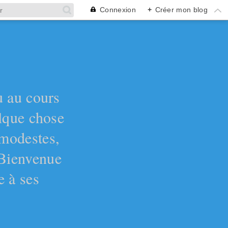
Connexion
+
Créer mon blog
ù au cours
elque chose
 modestes,
 Bienvenue
e à ses