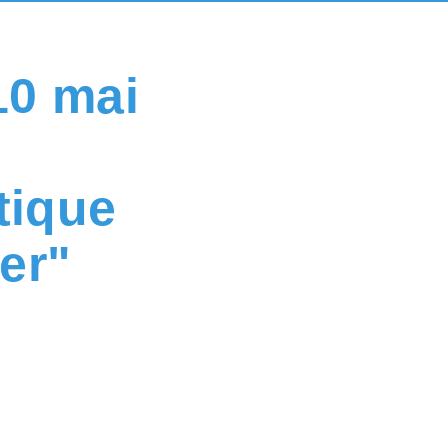
10 mai
tique
ver"