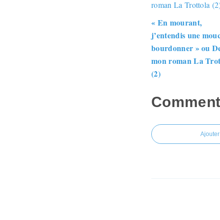
« En mourant,
j’entendis une mou
bourdonner » ou D
mon roman La Trot
(2)
Commenter
Ajoute