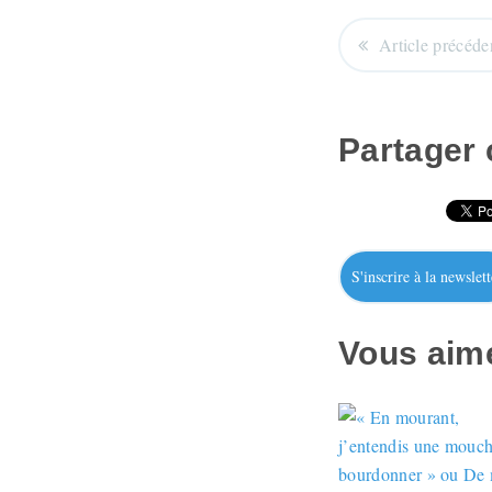
Article précéde
Partager c
S'inscrire à la newslett
Vous aime