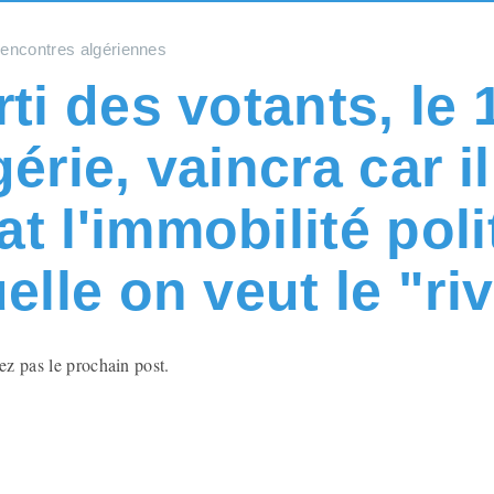
rencontres algériennes
rti des votants, le 
érie, vaincra car il
t l'immobilité poli
elle on veut le "ri
tez pas le prochain post.