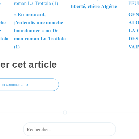
liberté, chère Algérie
« En mourant,
GEN
che
j’entendis une mouche
ALO
e
bourdonner » ou De
LA 
tola
mon roman La Trottola
DES
(1)
VAI
 cet article
r un commentaire