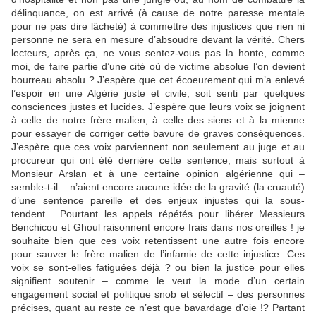
délinquance, on est arrivé (à cause de notre paresse mentale
pour ne pas dire lâcheté) à commettre des injustices que rien ni
personne ne sera en mesure d’absoudre devant la vérité. Chers
lecteurs, après ça, ne vous sentez-vous pas la honte, comme
moi, de faire partie d’une cité où de victime absolue l’on devient
bourreau absolu ? J’espère que cet écoeurement qui m’a enlevé
l’espoir en une Algérie juste et civile, soit senti par quelques
consciences justes et lucides. J’espère que leurs voix se joignent
à celle de notre frère malien, à celle des siens et à la mienne
pour essayer de corriger cette bavure de graves conséquences.
J’espère que ces voix parviennent non seulement au juge et au
procureur qui ont été derrière cette sentence, mais surtout à
Monsieur Arslan et à une certaine opinion algérienne qui –
semble-t-il – n’aient encore aucune idée de la gravité (la cruauté)
d’une sentence pareille et des enjeux injustes qui la sous-
tendent. Pourtant les appels répétés pour libérer Messieurs
Benchicou et Ghoul raisonnent encore frais dans nos oreilles ! je
souhaite bien que ces voix retentissent une autre fois encore
pour sauver le frère malien de l’infamie de cette injustice. Ces
voix se sont-elles fatiguées déjà ? ou bien la justice pour elles
signifient soutenir – comme le veut la mode d’un certain
engagement social et politique snob et sélectif – des personnes
précises, quant au reste ce n’est que bavardage d’oie !? Partant