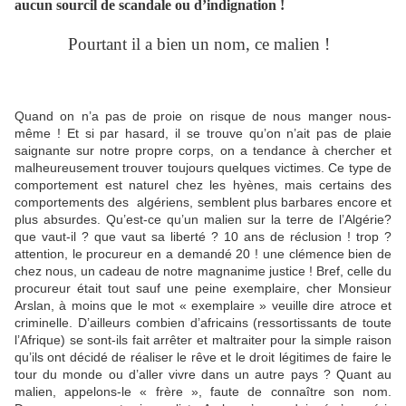
aucun sourcil de scandale ou d’indignation !
Pourtant il a bien un nom, ce malien !
Quand on n’a pas de proie on risque de nous manger nous-
même ! Et si par hasard, il se trouve qu’on n’ait pas de plaie
saignante sur notre propre corps, on a tendance à chercher et
malheureusement trouver toujours quelques victimes. Ce type de
comportement est naturel chez les hyènes, mais certains des
comportements des
algériens, semblent plus barbares encore et
plus absurdes. Qu’est-ce qu’un malien sur la terre de l’Algérie?
que vaut-il ? que vaut sa liberté ? 10 ans de réclusion ! trop ?
attention, le procureur en a demandé 20 ! une clémence bien de
chez nous, un cadeau de notre magnanime justice ! Bref, celle du
procureur était tout sauf une peine exemplaire, cher Monsieur
Arslan, à moins que le mot « exemplaire » veuille dire atroce et
criminelle. D’ailleurs combien d’africains (ressortissants de toute
l’Afrique) se sont-ils fait arrêter et maltraiter pour la simple raison
qu’ils ont décidé de réaliser le rêve et le droit légitimes de faire le
tour du monde ou d’aller vivre dans un autre pays ? Quant au
malien, appelons-le « frère », faute de connaître son nom.