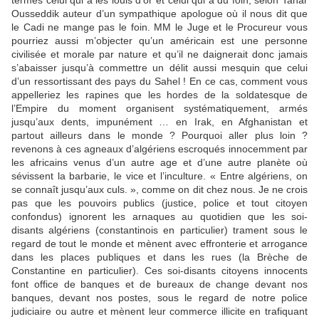
termes celui qui a les louis d’or et celui qui a du foin, selon Tahar
Ousseddik auteur d’un sympathique apologue où il nous dit que
le Cadi ne mange pas le foin. MM le Juge et le Procureur vous
pourriez aussi m’objecter qu’un américain est une personne
civilisée et morale par nature et qu’il ne daignerait donc jamais
s’abaisser jusqu’à commettre un délit aussi mesquin que celui
d’un ressortissant des pays du Sahel ! En ce cas, comment vous
appelleriez les rapines que les hordes de la soldatesque de
l’Empire du moment organisent systématiquement, armés
jusqu’aux dents, impunément … en Irak, en Afghanistan et
partout ailleurs dans le monde ? Pourquoi aller plus loin ?
revenons à ces agneaux d’algériens escroqués innocemment par
les africains venus d’un autre age et d’une autre planète où
sévissent la barbarie, le vice et l’inculture. « Entre algériens, on
se connaît jusqu’aux culs. », comme on dit chez nous.
Je ne crois
pas que les pouvoirs publics (justice, police et tout citoyen
confondus) ignorent les arnaques au quotidien que les soi-
disants algériens (constantinois en particulier) trament sous le
regard de tout le monde et mènent avec effronterie et arrogance
dans les places publiques et dans les rues (la Brèche de
Constantine en particulier). Ces soi-disants citoyens innocents
font office de banques et de bureaux de change devant nos
banques, devant nos postes, sous le regard de notre police
judiciaire ou autre et mènent leur commerce illicite en trafiquant