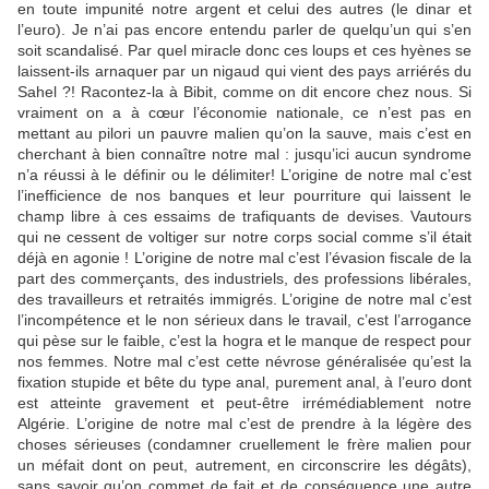
en toute impunité notre argent et celui des autres (le dinar et
l’euro). Je n’ai pas encore entendu parler de quelqu’un qui s’en
soit scandalisé. Par quel miracle donc ces loups et ces hyènes se
laissent-ils arnaquer par un nigaud qui vient des pays arriérés du
Sahel ?! Racontez-la à Bibit, comme on dit encore chez nous. Si
vraiment on a à cœur l’économie nationale, ce n’est pas en
mettant au pilori un pauvre malien qu’on la sauve, mais c’est en
cherchant à bien connaître notre mal : jusqu’ici aucun syndrome
n’a réussi à le définir ou le délimiter!
L’origine de notre mal c’est
l’inefficience de nos banques et leur pourriture qui laissent le
champ libre à ces essaims de trafiquants de devises. Vautours
qui ne cessent de voltiger sur notre corps social comme s’il était
déjà en agonie ! L’origine de notre mal c’est l’évasion fiscale de la
part des commerçants, des industriels, des professions libérales,
des travailleurs et retraités immigrés. L’origine de notre mal c’est
l’incompétence et le non sérieux dans le travail, c’est l’arrogance
qui pèse sur le faible, c’est la hogra et le manque de respect pour
nos femmes. Notre mal c’est cette névrose généralisée qu’est la
fixation stupide et bête du type anal, purement anal, à l’euro dont
est atteinte gravement et peut-être irrémédiablement notre
Algérie. L’origine de notre mal c’est de prendre à la légère des
choses sérieuses (condamner cruellement le frère malien pour
un méfait dont on peut, autrement, en circonscrire les dégâts),
sans savoir qu’on commet de fait et de conséquence une autre