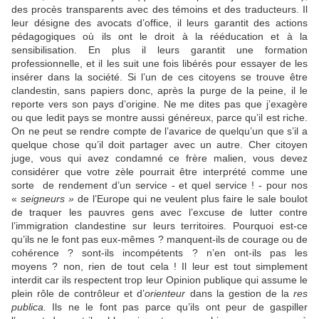
des procès transparents avec des témoins et des traducteurs. Il
leur désigne des avocats d’office, il leurs garantit des actions
pédagogiques où ils ont le droit à la rééducation et à la
sensibilisation. En plus il leurs garantit une formation
professionnelle, et il les suit une fois libérés pour essayer de les
insérer dans la société. Si l’un de ces citoyens se trouve être
clandestin, sans papiers donc, après la purge de la peine, il le
reporte vers son pays d’origine. Ne me dites pas que j’exagère
ou que ledit pays se montre aussi généreux, parce qu’il est riche.
On ne peut se rendre compte de l’avarice de quelqu’un que s’il a
quelque chose qu’il doit partager avec un autre. Cher citoyen
juge, vous qui avez condamné ce frère malien, vous devez
considérer que votre zèle pourrait être interprété comme une
sorte
de rendement d’un service - et quel service ! - pour nos
«
seigneurs »
de l’Europe qui ne veulent plus faire le sale boulot
de traquer les pauvres gens avec l’excuse de lutter contre
l’immigration clandestine sur leurs territoires. Pourquoi est-ce
qu’ils ne le font pas eux-mêmes ? manquent-ils de courage ou de
cohérence ? sont-ils incompétents ? n’en ont-ils pas les
moyens ? non, rien de tout cela ! Il leur est tout simplement
interdit car ils respectent trop leur Opinion publique qui assume le
plein rôle de contrôleur et d’
orienteur
dans la gestion de la
res
publica.
Ils ne le font pas parce qu’ils ont peur de gaspiller