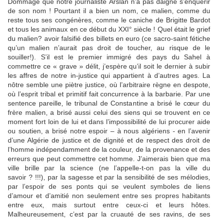
Dommage que notre journaliste Arslan n’a pas daigné s’enquérir
de son nom ! Pourtant il a bien un nom, ce malien, comme du
reste tous ses congénères, comme le caniche de Brigitte Bardot
et tous les animaux en ce début du XXI° siècle ! Quel était le grief
du malien? avoir falsifié des billets en euro (ce sacro-saint fétiche
qu’un malien n’aurait pas droit de toucher, au risque de le
souiller!). S’il est le premier immigré des pays du Sahel à
commettre ce « grave » délit, j’espère qu’il soit le dernier à subir
les affres de notre in-justice qui appartient à d’autres ages. La
nôtre semble une piètre justice, où l’arbitraire règne en despote,
où l’esprit tribal et primitif fait concurrence à la barbarie. Par une
sentence pareille, le tribunal de Constantine a brisé le cœur du
frère malien, a brisé aussi celui des siens qui se trouvent en ce
moment fort loin de lui et dans l’impossibilité de lui procurer aide
ou soutien, a brisé notre espoir – à nous algériens - en l’avenir
d’une Algérie de justice et de dignité et de respect des droit de
l’homme indépendamment de la couleur, de la provenance et des
erreurs que peut commettre cet homme. J’aimerais bien que ma
ville brille par la science (ne l’appelle-t-on pas la ville du
savoir ? !!!), par la sagesse et par la sensibilité de ses mélodies,
par l’espoir de ses ponts qui se veulent symboles de liens
d’amour et d’amitié non seulement entre ses propres habitants
entre eux, mais surtout entre ceux-ci et leurs hôtes.
Malheureusement, c’est par la cruauté de ses ravins, de ses