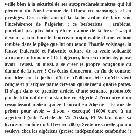
veille bien à la sécurité de ses autoproclamés maîtres qui lui
pleuvent du Nord comme de l’Ouest en mensonges et en
prestiges. Ces écrits auront la tache ardue de faire voir
l’incohérence de l’algérien ; ce berbericus – arabicus,
pourtant pas plus loin qu’hier, damné de la terre ! – qui
devient à son tour le bourreau impitoyable d’une victime
tombée dans le piège que lui ont tendu l’hostile voisinage, la
fausse fraternité et l’absente culture de la vraie solidarité
africaine ou humaine ! Cet algérien, heureux imbécile, pense
avoir
réussi, lui aussi, à se créer le propre bougnoule ou
damné de la terre ! Ces écrits donneront, en fin de compte,
une idée sur la justice d’ici et d’ailleurs telle qu’elle vient
conçue et pratiquée par le cerveau qui se met à quatre pattes.
Il s’agit dans ce premier article, d’une sentence prononcée
par le tribunal de Constantine en Algérie à l'encontre d'un
ressortissant malien qui se trouvait en Algérie : 10 ans de
prison pour avoir – dit-on - escroqué 16000 euro à un
algérien ! (voir l’article de Mr Arslan, El Watan, dans sa
livraison on line du 03 février 2005). Sentence cruelle qui n’a
soulevé chez les algériens (presse indépendante confondue !)