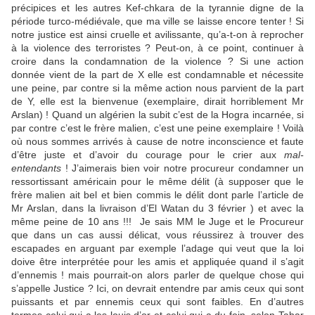
précipices et les autres Kef-chkara de la tyrannie digne de la
période turco-médiévale, que ma ville se laisse encore tenter ! Si
notre justice est ainsi cruelle et avilissante, qu’a-t-on à reprocher
à la violence des terroristes ? Peut-on, à ce point, continuer à
croire dans la condamnation de la violence ? Si une action
donnée vient de la part de X elle est condamnable et nécessite
une peine, par contre si la même action nous parvient de la part
de Y, elle est la bienvenue (exemplaire, dirait horriblement Mr
Arslan) ! Quand un algérien la subit c’est de la Hogra incarnée, si
par contre c’est le frère malien, c’est une peine exemplaire ! Voilà
où nous sommes arrivés à cause de notre inconscience et faute
d’être juste et d’avoir du courage pour le crier aux
mal-
entendants
! J’aimerais bien voir notre procureur condamner un
ressortissant américain pour le même délit (à supposer que le
frère malien ait bel et bien commis le délit dont parle l’article de
Mr Arslan, dans la livraison d’El Watan du 3 février ) et avec la
même peine de 10 ans !!!
Je sais MM le Juge et le Procureur
que dans un cas aussi délicat, vous réussirez à trouver des
escapades en arguant par exemple l’adage qui veut que la loi
doive être interprétée pour les amis et appliquée quand il s’agit
d’ennemis ! mais pourrait-on alors parler de quelque chose qui
s’appelle Justice ? Ici, on devrait entendre par amis ceux qui sont
puissants et par ennemis ceux qui sont faibles. En d’autres