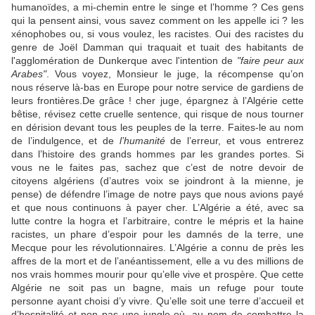
humanoïdes, a mi-chemin entre le singe et l’homme ? Ces gens
qui la pensent ainsi, vous savez comment on les appelle ici ? les
xénophobes ou, si vous voulez, les racistes. Oui des racistes du
genre de Joël Damman qui traquait et tuait des habitants de
l'agglomération de Dunkerque avec l'intention de
"faire peur aux
Arabes"
. Vous voyez, Monsieur le juge, la récompense qu’on
nous réserve là-bas en Europe pour notre service de gardiens de
leurs frontières.De grâce ! cher juge, épargnez à l’Algérie cette
bêtise, révisez cette cruelle sentence, qui risque de nous tourner
en dérision devant tous les peuples de la terre. Faites-le au nom
de l’indulgence, et de
l’humanité
de l’erreur, et vous entrerez
dans l’histoire des grands hommes par les grandes portes. Si
vous ne le faites pas, sachez que c’est de notre devoir de
citoyens algériens (d’autres voix se joindront à la mienne, je
pense) de défendre l’image de notre pays que nous avions payé
et que nous continuons à payer cher. L’Algérie a été, avec sa
lutte contre la hogra et l’arbitraire, contre le mépris et la haine
racistes, un phare d’espoir pour les damnés de la terre, une
Mecque pour les révolutionnaires. L’Algérie a connu de près les
affres de la mort et de l’anéantissement, elle a vu des millions de
nos vrais hommes mourir pour qu’elle vive et prospère. Que cette
Algérie ne soit pas un bagne, mais un refuge pour toute
personne ayant choisi d’y vivre. Qu’elle soit une terre d’accueil et
d’hospitalité et non pas une jungle où, au nom de combattre la