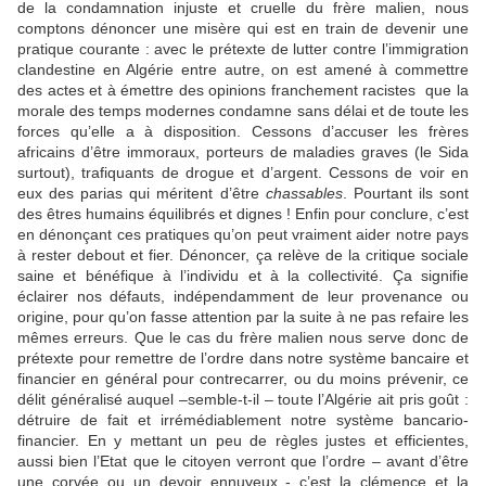
de la condamnation injuste et cruelle du frère malien, nous
comptons dénoncer une misère qui est en train de devenir une
pratique courante : avec le prétexte de lutter contre l’immigration
clandestine en Algérie entre autre, on est amené à commettre
des actes et à émettre des opinions franchement racistes
que la
morale des temps modernes condamne sans délai et de toute les
forces qu’elle a à disposition. Cessons d’accuser les frères
africains d’être immoraux, porteurs de maladies graves (le Sida
surtout), trafiquants de drogue et d’argent. Cessons de voir en
eux des parias qui méritent d’être
chassables
. Pourtant ils sont
des êtres humains équilibrés et dignes ! Enfin pour conclure, c’est
en dénonçant ces pratiques qu’on peut vraiment aider notre pays
à rester debout et fier. Dénoncer, ça relève de la critique sociale
saine et bénéfique à l’individu et à la collectivité. Ça signifie
éclairer nos défauts, indépendamment de leur provenance ou
origine, pour qu’on fasse attention par la suite à ne pas refaire les
mêmes erreurs. Que le cas du frère malien nous serve donc de
prétexte pour remettre de l’ordre dans notre système bancaire et
financier en général pour contrecarrer, ou du moins prévenir, ce
délit généralisé auquel –semble-t-il – toute l’Algérie ait pris goût :
détruire de fait et irrémédiablement notre système bancario-
financier. En y mettant un peu de règles justes et efficientes,
aussi bien l’Etat que le citoyen verront que l’ordre – avant d’être
une corvée ou un devoir ennuyeux - c’est la clémence et la