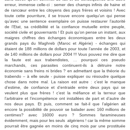
erreur, immense celle-ci : semer des champs infinis de haine et
de rancœur entre les citoyens des pays frères et voisins ! Avec
toute cette pourriture, il se trouve encore quelqu’un qui pense
qu’avec une sentence exemplaire on puisse restaurer l’autorité
de l’Etat, sa crédibilité et la confiance mutuelle entre peuple,
société civile et gouvernants ! Et puis qu’on pense un instant, aux
maigres chiffres des échanges économiques entre les deux
grands pays du Maghreb (Maroc et Algérie) - échanges qui
étaient de 188 millions de dollars pour toute l’année de 2003, et
de 140 millions de dollars pour 2004 !!! Vous pouvez me dire que
la faute est aux trabendistes, … pourquoi ces pseudo
marchands, ces parasites continuent-ils à détruire notre
économie sans freins ni brides ? en admettant que la théorie du
trabendo – à elle seule - puisse expliquer ou résoudre quelque
chose dans notre mal. La raison est autre : c’est le manque
d’estime, de confiance et d’entraide entre deux pays qui se
veulent plus que frères ! c’est la méfiance et la terreur que
l’arbitraire et l’incompétence ont installées de part et d’autre de
nos deux pays. Et puis, comment se fait-il que l’algérien ait
encore la possibilité de pouvoir se balader avec 160 millions de
centimes? avec 16000 euro ? Sommes faramineuses
évidemment, mais pour les seuls
algériens ! car la même somme
pourrait être gagnée en moins de cinq mois par une prostituée