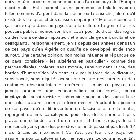
qui vient à exercer son commerce dans l’un des pays de l’Europe
occidentale ! Est-il normal qu’une personne se balade avec de
telles sommes d’argent dans la poche ou la sacoche, alors qu’il
existe des banques et des caisses d’épargne ? Malheureusement
ça n’arrive que dans un pays qui a le culte de l’argent et où les
pouvoirs publics mêmes semblent avoir peur de dicter des règles
ou des lois à ce dieu imposteur, et à son clergé de bandits et de
délinquants. Personnellement, je vis depuis des années dans l’un
de ces pays qu’en Algérie on qualifie de développé et de snob
surtout. Une certaine opinion, non moins influente et répandue de
ce pays, considère - les algériens en particulier - comme des
pauvres diables, violents, sans morale, sans but dans la vie, des
hordes d’humanoïdes liés entre eux par la force de la dictature,
sans savoir, sans dignité, ayant pour culture des mœurs et des
coutumes obscurantistes et arriérées … mais ce pays-ci n’a
jamais prononcé une condamnation aussi cruelle, aussi
impitoyable, aussi raciste et inhumaine pour un délit aussi futile
que celui qu’aurait commis le frère malien. Pourtant les prisons
de ce pays, qu’on dit inventeur du fascisme et de la mafia,
regorgent de nos concitoyens pour des délits sûrement plus
graves que celui de notre frère malien ! Eh bien, ce pays détient
nos concitoyens pour des périodes qui ne dépassent pas les 6-12
mois, 2 ans au maximum !
Ce n’est pas tout : ce pays leur
assure, à nos concitoyens (qui ne sont pas toujours innocents),