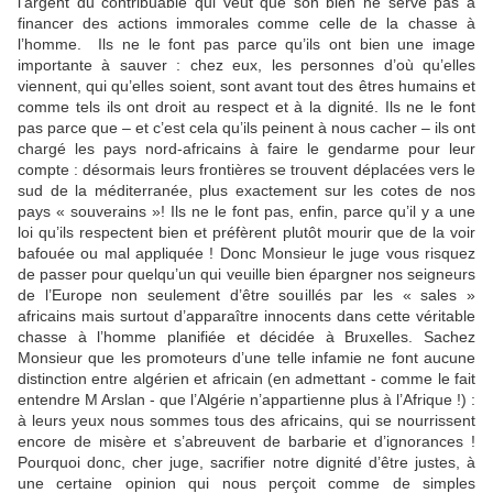
l’argent du contribuable qui veut que son bien ne serve pas à
financer des actions immorales comme celle de la chasse à
l’homme. Ils ne le font pas parce qu’ils ont bien une image
importante à sauver : chez eux, les personnes d’où qu’elles
viennent, qui qu’elles soient, sont avant tout des êtres humains et
comme tels ils ont droit au respect et à la dignité. Ils ne le font
pas parce que – et c’est cela qu’ils peinent à nous cacher – ils ont
chargé les pays nord-africains à faire le gendarme pour leur
compte : désormais leurs frontières se trouvent déplacées vers le
sud de la méditerranée, plus exactement sur les cotes de nos
pays « souverains »! Ils ne le font pas, enfin, parce qu’il y a une
loi qu’ils respectent bien et préfèrent plutôt mourir que de la voir
bafouée ou mal appliquée ! Donc Monsieur le juge vous risquez
de passer pour quelqu’un qui veuille bien épargner nos seigneurs
de l’Europe non seulement d’être souillés par les « sales »
africains mais surtout d’apparaître innocents dans cette véritable
chasse à l’homme planifiée et décidée à Bruxelles. Sachez
Monsieur que les promoteurs d’une telle infamie ne font aucune
distinction entre algérien et africain (en admettant - comme le fait
entendre M Arslan - que l’Algérie n’appartienne plus à l’Afrique !) :
à leurs yeux nous sommes tous des africains, qui se nourrissent
encore de misère et s’abreuvent de barbarie et d’ignorances !
Pourquoi donc, cher juge, sacrifier notre dignité d’être justes, à
une certaine opinion qui nous perçoit comme de simples